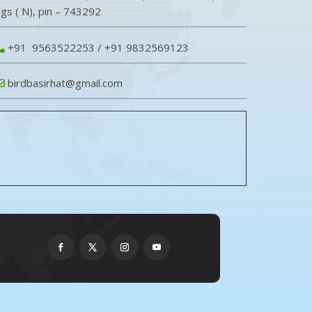
gs ( N), pin – 743292
+91 9563522253 / +91 9832569123
birdbasirhat@gmail.com