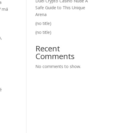
Duel Crypto Casino Nude A
a
Safe Guide to This Unique
LV má
Arena
(no title)
(no title)
ů,
Recent
Comments
No comments to show.
é