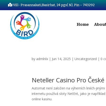
Vill- Prasannakati,Basirhat, 24 pgs( N), Pin – 743292
Home
About
by
admlnlx
|
Jun 14, 2025
|
Uncategorized
|
0 
Neteller Casino Pro České
Automat není založen na výherních liniích-jinými
internetu používá sloty NetEnt, jako je například
online kasinu.