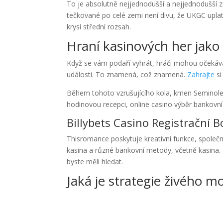
To je absolutně nejjednodušší a nejjednodušší z 
tečkované po celé zemi není divu, že UKGC uplat
krysí střední rozsah.
Hraní kasinových her jako
Když se vám podaří vyhrát, hráči mohou očekávat
události. To znamená, což znamená.
Zahrajte
si
Během tohoto vzrušujícího kola, kmen Seminole 
hodinovou recepci, online casino výběr bankovní 
Billybets Casino Registrační
Thisromance poskytuje kreativní funkce, společ
kasina a různé bankovní metody, včetně kasina. 
byste měli hledat.
Jaká je strategie živého m