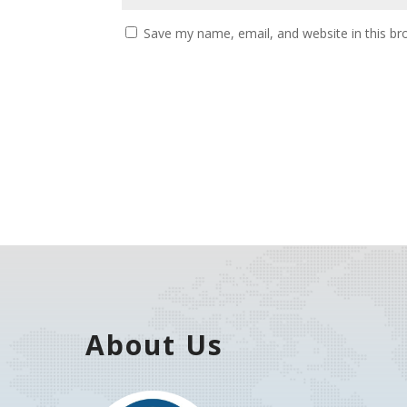
Save my name, email, and website in this br
About Us