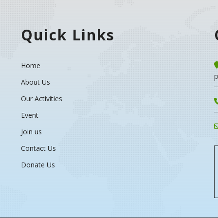
Quick Links
Home
p
About Us
Our Activities
Event
Join us
Contact Us
Donate Us