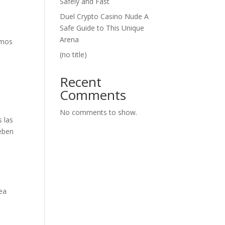
Safely and Fast
Duel Crypto Casino Nude A
Safe Guide to This Unique
Arena
amos
(no title)
Recent
Comments
No comments to show.
s las
deben
sea