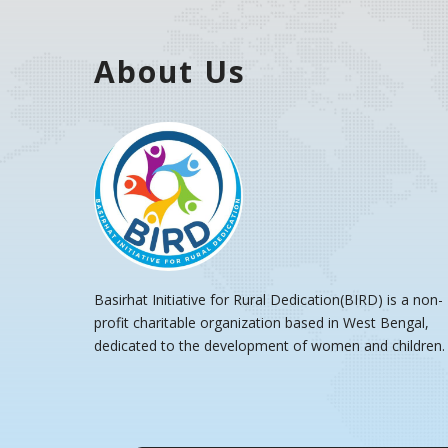
About Us
Basirhat Initiative for Rural Dedication(BIRD)
is a non-
profit charitable organization based in West Bengal,
dedicated to the development of women and children.