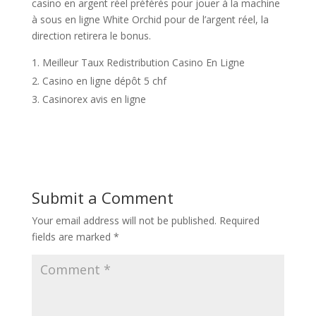
casino en argent réel préférés pour jouer à la machine
à sous en ligne White Orchid pour de l’argent réel, la
direction retirera le bonus.
Meilleur Taux Redistribution Casino En Ligne
Casino en ligne dépôt 5 chf
Casinorex avis en ligne
Submit a Comment
Your email address will not be published.
Required
fields are marked
*