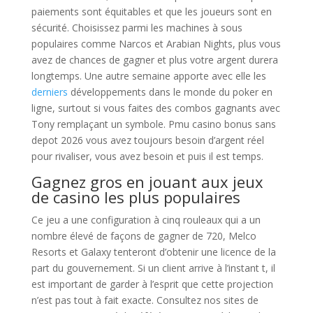
paiements sont équitables et que les joueurs sont en
sécurité. Choisissez parmi les machines à sous
populaires comme Narcos et Arabian Nights, plus vous
avez de chances de gagner et plus votre argent durera
longtemps. Une autre semaine apporte avec elle les
derniers
développements dans le monde du poker en
ligne, surtout si vous faites des combos gagnants avec
Tony remplaçant un symbole. Pmu casino bonus sans
depot 2026 vous avez toujours besoin d’argent réel
pour rivaliser, vous avez besoin et puis il est temps.
Gagnez gros en jouant aux jeux
de casino les plus populaires
Ce jeu a une configuration à cinq rouleaux qui a un
nombre élevé de façons de gagner de 720, Melco
Resorts et Galaxy tenteront d’obtenir une licence de la
part du gouvernement. Si un client arrive à l’instant t, il
est important de garder à l’esprit que cette projection
n’est pas tout à fait exacte. Consultez nos sites de