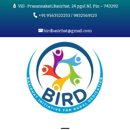
Vill- Prasannakati,Basirhat, 24 pgs( N), Pin – 743292
+91 9563522253 / 9832569123
birdbasirhat@gmail.com