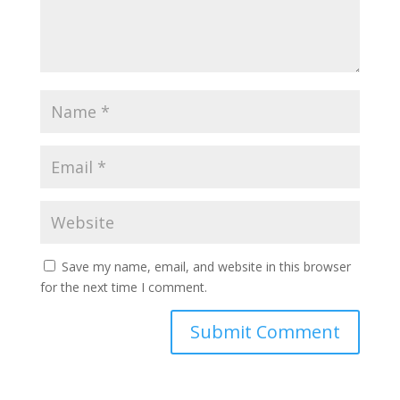
Save my name, email, and website in this browser
for the next time I comment.