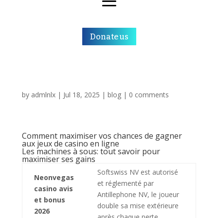
Donate us
by
admlnlx
|
Jul 18, 2025
|
blog
|
0 comments
Comment maximiser vos chances de gagner
aux jeux de casino en ligne
Les machines à sous: tout savoir pour
maximiser ses gains
Softswiss NV est autorisé
Neonvegas
et réglementé par
casino avis
Antillephone NV, le joueur
et bonus
double sa mise extérieure
2026
après chaque perte.