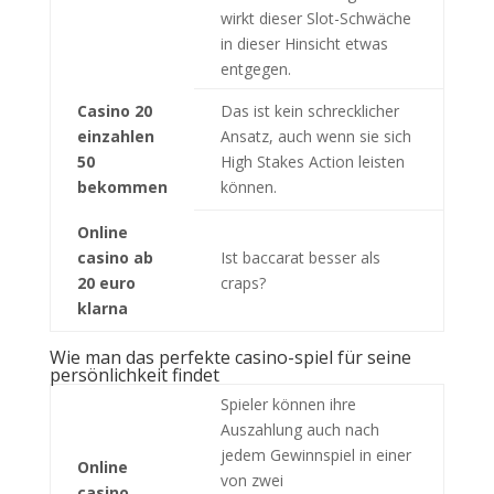
wirkt dieser Slot-Schwäche
in dieser Hinsicht etwas
entgegen.
Casino 20
Das ist kein schrecklicher
einzahlen
Ansatz, auch wenn sie sich
50
High Stakes Action leisten
bekommen
können.
Online
casino ab
Ist baccarat besser als
20 euro
craps?
klarna
Wie man das perfekte casino-spiel für seine
persönlichkeit findet
Spieler können ihre
Auszahlung auch nach
jedem Gewinnspiel in einer
Online
von zwei
casino