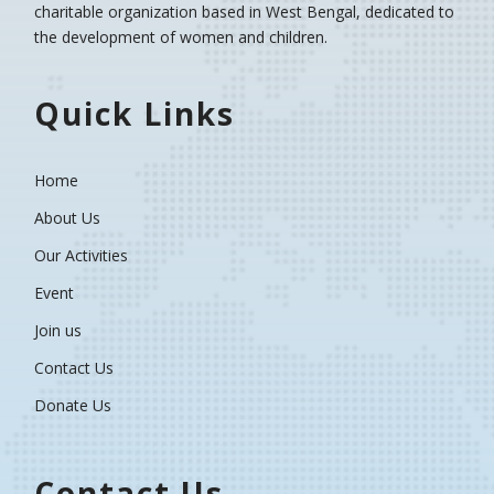
charitable organization based in West Bengal, dedicated to
the development of women and children.
Quick Links
Home
About Us
Our Activities
Event
Join us
Contact Us
Donate Us
Contact Us