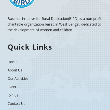
Basirhat Initiative for Rural Dedication(BIRD)
is a non-profit
charitable organization based in West Bengal, dedicated to
the development of women and children.
Quick Links
Home
About Us
Our Activities
Event
Join us
Contact Us