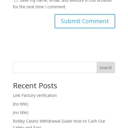
Save my name, email, and website in this browser
for the next time I comment.
Search
Recent Posts
Link Factory verification
(no title)
(no title)
Bobby Casino Withdrawal Guide How to Cash Out
Safely and Fast