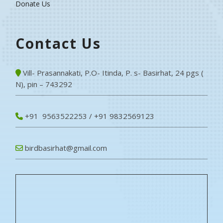
Donate Us
Contact Us
Vill- Prasannakati, P.O- Itinda, P. s- Basirhat, 24 pgs (
N), pin – 743292
+91 9563522253 / +91 9832569123
birdbasirhat@gmail.com