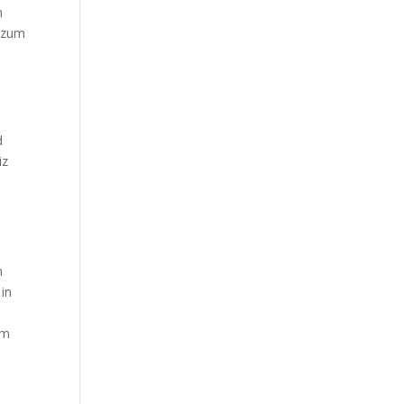
n
t zum
d
iz
n
 in
em