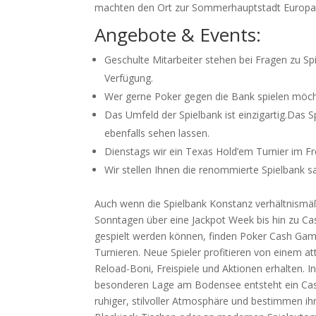
machten den Ort zur Sommerhauptstadt Europa
Angebote & Events:
Geschulte Mitarbeiter stehen bei Fragen zu Sp
Verfügung.
Wer gerne Poker gegen die Bank spielen möcht
Das Umfeld der Spielbank ist einzigartig.Das 
ebenfalls sehen lassen.
Dienstags wir ein Texas Hold’em Turnier im F
Wir stellen Ihnen die renommierte Spielbank 
Auch wenn die Spielbank Konstanz verhältnismäß
Sonntagen über eine Jackpot Week bis hin zu Ca
gespielt werden können, finden Poker Cash Games
Turnieren. Neue Spieler profitieren von einem
Reload-Boni, Freispiele und Aktionen erhalten. I
besonderen Lage am Bodensee entsteht ein Casin
ruhiger, stilvoller Atmosphäre und bestimmen ih