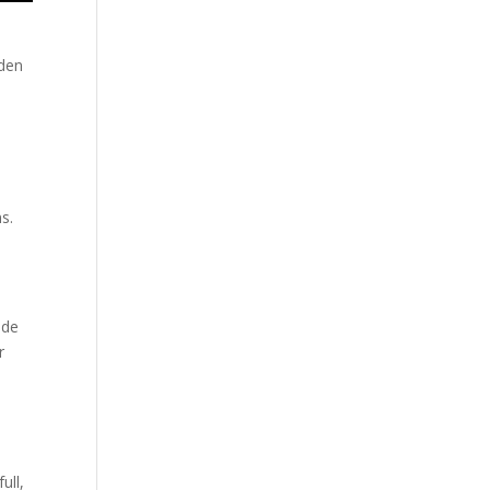
nden
s.
nde
r
ull,