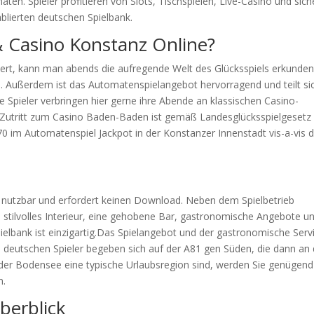
en. Spieler profitieren von Slots, Tischspielen, Live-Casino und sic
ablierten deutschen Spielbank.
 Casino Konstanz Online?
rt, kann man abends die aufregende Welt des Glücksspiels erkunde
n. Außerdem ist das Automatenspielangebot hervorragend und teilt sic
e Spieler verbringen hier gerne ihre Abende an klassischen Casino-
r Zutritt zum Casino Baden-Baden ist gemäß Landesglücksspielgesetz 
0 im Automatenspiel Jackpot in der Konstanzer Innenstadt vis-a-vis 
rt nutzbar und erfordert keinen Download. Neben dem Spielbetrieb
stilvolles Interieur, eine gehobene Bar, gastronomische Angebote u
ielbank ist einzigartig.Das Spielangebot und der gastronomische Serv
ie deutschen Spieler begeben sich auf der A81 gen Süden, die dann an 
 der Bodensee eine typische Urlaubsregion sind, werden Sie genügend
n.
berblick