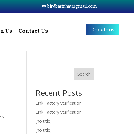
birdbasirhat@gmail.com
Donate us
in Us
Contact Us
Search
Recent Posts
Link Factory verification
Link Factory verification
ls
(no title)
r
(no title)