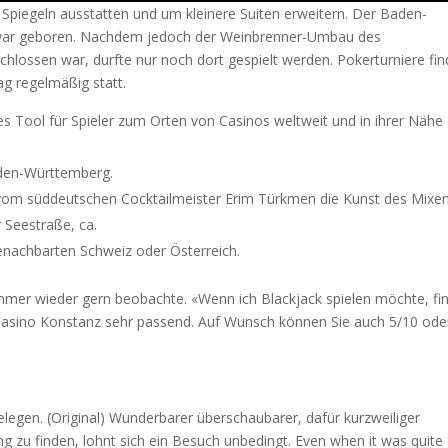
d Spiegeln ausstatten und um kleinere Suiten erweitern. Der Baden-
war geboren. Nachdem jedoch der Weinbrenner-Umbau des
ossen war, durfte nur noch dort gespielt werden. Pokerturniere fi
g regelmäßig statt.
es Tool für Spieler zum Orten von Casinos weltweit und in ihrer Nähe
aden-Württemberg.
ie vom süddeutschen Cocktailmeister Erim Türkmen die Kunst des Mixen
 Seestraße, ca.
nachbarten Schweiz oder Österreich.
 immer wieder gern beobachte. «Wenn ich Blackjack spielen möchte, fi
m Casino Konstanz sehr passend. Auf Wunsch können Sie auch 5/10 ode
elegen. (Original) Wunderbarer überschaubarer, dafür kurzweiliger
 zu finden, lohnt sich ein Besuch unbedingt. Even when it was quite f