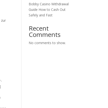
Bobby Casino Withdrawal
Guide How to Cash Out
Safely and Fast
 zur
Recent
Comments
No comments to show.
r-
g
n