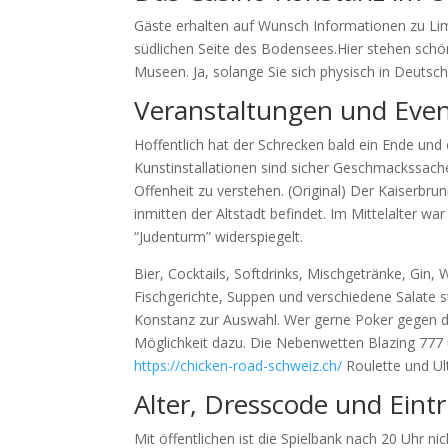
Gäste erhalten auf Wunsch Informationen zu Limi
südlichen Seite des Bodensees.Hier stehen sch
Museen. Ja, solange Sie sich physisch in Deuts
Veranstaltungen und Even
Hoffentlich hat der Schrecken bald ein Ende und
Kunstinstallationen sind sicher Geschmackssache, 
Offenheit zu verstehen. (Original) Der Kaiserbru
inmitten der Altstadt befindet. Im Mittelalter w
“Judenturm” widerspiegelt.
Bier, Cocktails, Softdrinks, Mischgetränke, Gin,
Fischgerichte, Suppen und verschiedene Salate 
Konstanz zur Auswahl. Wer gerne Poker gegen di
Möglichkeit dazu. Die Nebenwetten Blazing 777
https://chicken-road-schweiz.ch/
Roulette und Ul
Alter, Dresscode und Eintr
Mit öffentlichen ist die Spielbank nach 20 Uhr n