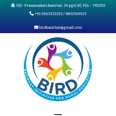
Vill- Prasannakati,Basirhat, 24 pgs( N), Pin – 743292
+91 9563522253 / 9832569123
birdbasirhat@gmail.com