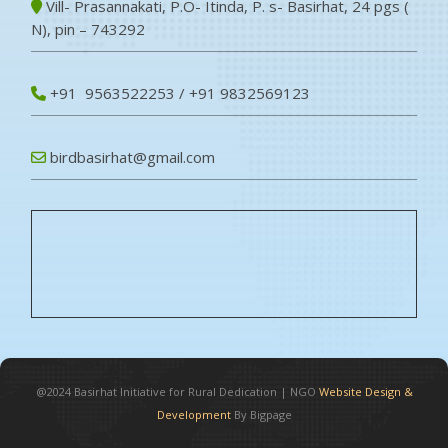
Vill- Prasannakati, P.O- Itinda, P. s- Basirhat, 24 pgs (
N), pin – 743292
+91 9563522253 / +91 9832569123
birdbasirhat@gmail.com
@2024
Basirhat Initiative for Rural Dedication
|
NGO
Website Design &
Development
By Bigpage