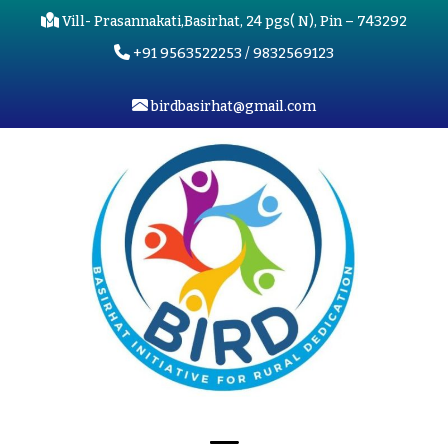
Vill- Prasannakati,Basirhat, 24 pgs( N), Pin – 743292
+91 9563522253 / 9832569123
birdbasirhat@gmail.com