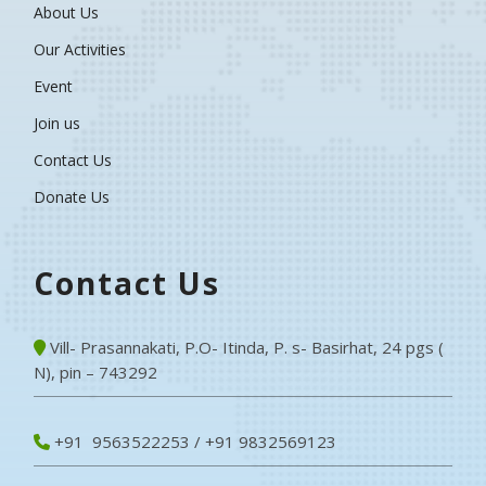
About Us
Our Activities
Event
Join us
Contact Us
Donate Us
Contact Us
Vill- Prasannakati, P.O- Itinda, P. s- Basirhat, 24 pgs (
N), pin – 743292
+91 9563522253 / +91 9832569123