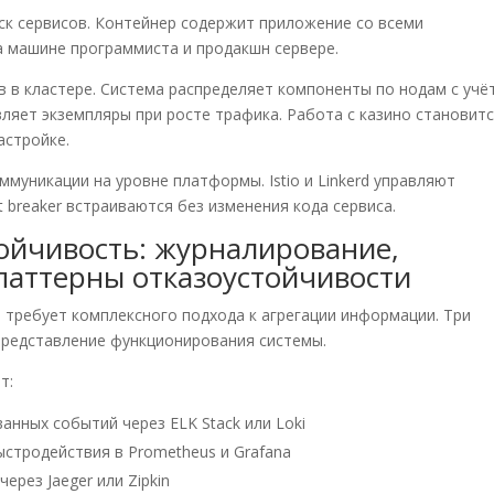
ск сервисов. Контейнер содержит приложение со всеми
а машине программиста и продакшн сервере.
в в кластере. Система распределяет компоненты по нодам с учё
ляет экземпляры при росте трафика. Работа с казино становит
астройке.
ммуникации на уровне платформы. Istio и Linkerd управляют
t breaker встраиваются без изменения кода сервиса.
ойчивость: журналирование,
 паттерны отказоустойчивости
требует комплексного подхода к агрегации информации. Три
 представление функционирования системы.
т:
анных событий через ELK Stack или Loki
стродействия в Prometheus и Grafana
через Jaeger или Zipkin