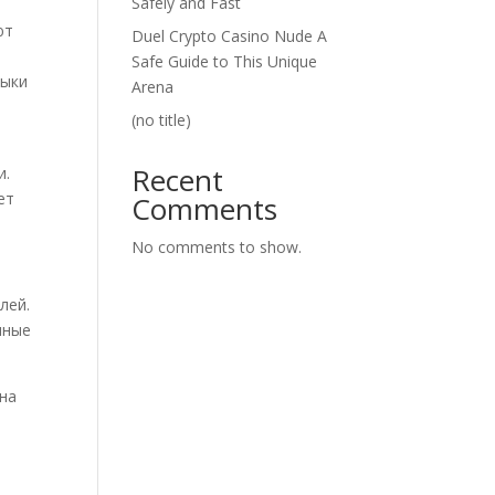
Safely and Fast
ют
Duel Crypto Casino Nude A
Safe Guide to This Unique
зыки
Arena
(no title)
Recent
и.
ет
Comments
No comments to show.
лей.
чные
 на