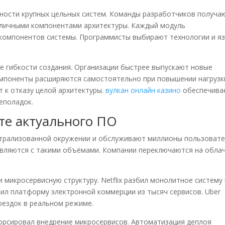
дности крупных цельных систем. Команды разработчиков получа
зличными компонентами архитектуры. Каждый модуль
компонентов системы. Программисты выбирают технологии и я
е гибкости создания. Организации быстрее выпускают новые
мпоненты расширяются самостоятельно при повышении нагрузк
 к отказу целой архитектуры.
вулкан онлайн казино
обеспечива
еполадок.
те актуального ПО
трализованной окружении и обслуживают миллионы пользовате
авляются с такими объёмами. Компании переключаются на обла
микросервисную структуру. Netflix разбил монолитное систему
ил платформу электронной коммерции из тысяч сервисов. Uber
оездок в реальном режиме.
орсировал внедрение микросервисов. Автоматизация деплоя