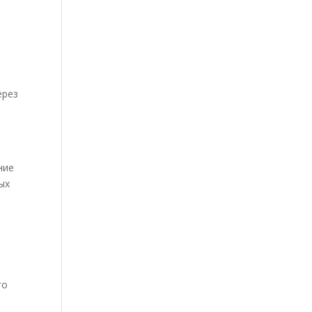
ерез
и
ние
ых
го