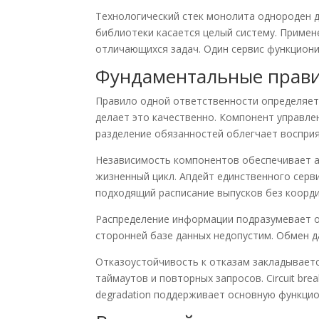
Технологический стек монолита однороден д
библиотеки касается целый систему. Примен
отличающихся задач. Один сервис функциониру
Фундаментальные прави
Правило одной ответственности определяет 
делает это качественно. Компонент управле
разделение обязанностей облегчает восприя
Независимость компонентов обеспечивает а
жизненный цикл. Апдейт единственного серв
подходящий расписание выпусков без коорди
Распределение информации подразумевает о
сторонней базе данных недопустим. Обмен д
Отказоустойчивость к отказам закладываетс
таймаутов и повторных запросов. Circuit bre
degradation поддерживает основную функци