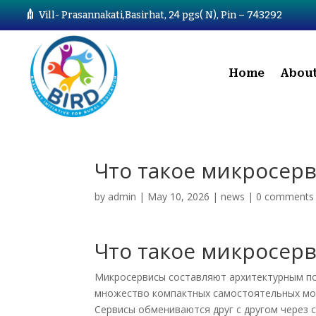
Vill- Prasannakati,Basirhat, 24 pgs( N), Pin – 743292
Home
About
Что такое микросер
by
admin
|
May 10, 2026
|
news
|
0 comments
Что такое микросер
Микросервисы составляют архитектурным по
множество компактных самостоятельных мод
Сервисы обмениваются друг с другом через 