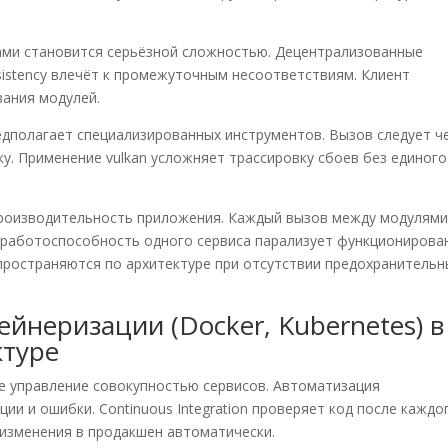
ами становится серьёзной сложностью. Децентрализованные
nsistency влечёт к промежуточным несоответствиям. Клиент
вания модулей.
едполагает специализированных инструментов. Вызов следует ч
у. Применение vulkan усложняет трассировку сбоев без единого
производительность приложения. Каждый вызов между модулям
еработоспособность одного сервиса парализует функционирова
спространяются по архитектуре при отсутствии предохранительн
йнеризации (Docker, Kubernetes) в
ктуре
 управление совокупностью сервисов. Автоматизация
и и ошибки. Continuous Integration проверяет код после каждо
 изменения в продакшен автоматически.