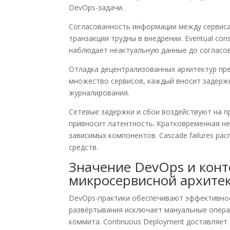
DevOps-задачи.
Согласованность информации между сервис
транзакции трудны в внедрении. Eventual co
наблюдает неактуальную данные до согласо
Отладка децентрализованных архитектур пр
множество сервисов, каждый вносит задержк
журналирования.
Сетевые задержки и сбои воздействуют на 
привносит латентность. Кратковременная н
зависимых компонентов. Cascade failures ра
средств.
Значение DevOps и конте
микросервисной архите
DevOps-практики обеспечивают эффективное
развёртывания исключает мануальные операци
коммита. Continuous Deployment доставляет