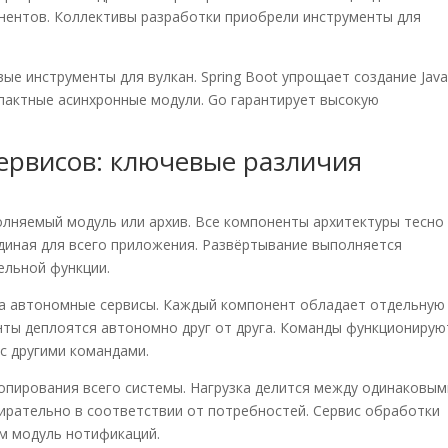
нентов. Коллективы разработки приобрели инструменты для
е инструменты для вулкан. Spring Boot упрощает создание Java
мпактные асинхронные модули. Go гарантирует высокую
ервисов: ключевые различия
олняемый модуль или архив. Все компоненты архитектуры тесно
диная для всего приложения. Развёртывание выполняется
ельной функции.
на автономные сервисы. Каждый компонент обладает отдельную
нты деплоятся автономно друг от друга. Команды функционирую
с другими командами.
пирования всего системы. Нагрузка делится между одинаковым
ирательно в соответствии от потребностей. Сервис обработки
м модуль нотификаций.