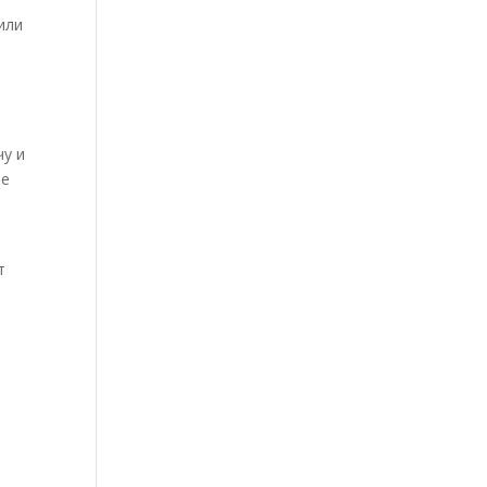
или
чу и
ое
т