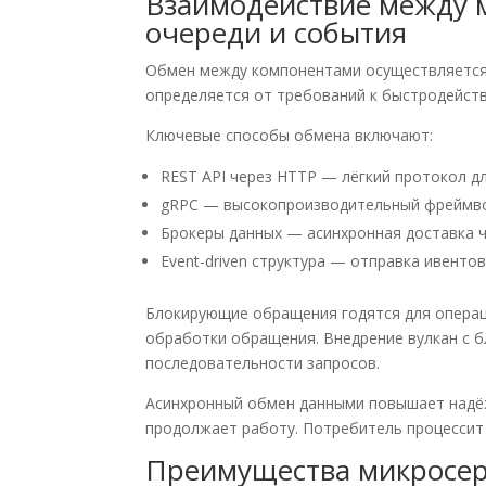
Взаимодействие между м
очереди и события
Обмен между компонентами осуществляется
определяется от требований к быстродейств
Ключевые способы обмена включают:
REST API через HTTP — лёгкий протокол д
gRPC — высокопроизводительный фреймворк
Брокеры данных — асинхронная доставка ч
Event-driven структура — отправка ивенто
Блокирующие обращения годятся для операц
обработки обращения. Внедрение вулкан с 
последовательности запросов.
Асинхронный обмен данными повышает надёж
продолжает работу. Потребитель процессит
Преимущества микросер