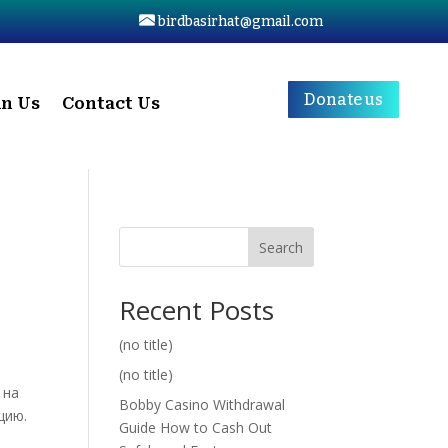
birdbasirhat@gmail.com
Donate us
in Us
Contact Us
Search
Recent Posts
(no title)
(no title)
 на
Bobby Casino Withdrawal
цию.
Guide How to Cash Out