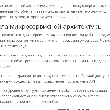
ля всех частей архитектуры. Миграция на свежую версию языка 
ение казино обеспечивает использовать разные технологии для
ет на Python, второй на Java, третий на Rust.
ла микросервисной архитектуры
пределы каждого сервиса. Модуль выполняет одну бизнес-зада
ния пользователями не занимается процессингом заказов. Чётк
тие архитектуры.
втономную создание и деплой. Каждый сервис имеет отдельный
иса не требует рестарта других компонентов. Группы определяю
нации.
тдельное хранилище для каждого компонента. Прямой доступ к
анными осуществляется только через программные API.
я на уровне структуры. Применение vulkan требует реализации
aker прекращает обращения к отказавшему сервису. Graceful
ональность при локальном ошибке.