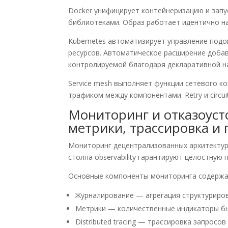
Docker унифицирует контейнеризацию и запу
библиотеками. Образ работает идентично н
Kubernetes автоматизирует управление подо
ресурсов. Автоматическое расширение добав
контролируемой благодаря декларативной н
Service mesh выполняет функции сетевого ко
трафиком между компонентами. Retry и circui
Мониторинг и отказоуст
метрики, трассировка и
Мониторинг децентрализованных архитектур 
столпа observability гарантируют целостную
Основные компоненты мониторинга содержа
Журналирование — агрегация структуриров
Метрики — количественные индикаторы бы
Distributed tracing — трассировка запросов 