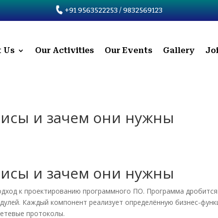
+91 9563522253 / 9832569123
 Us
Our Activities
Our Events
Gallery
Jo
висы и зачем они нужны
висы и зачем они нужны
дход к проектированию программного ПО. Программа дробится
улей. Каждый компонент реализует определённую бизнес-функ
сетевые протоколы.