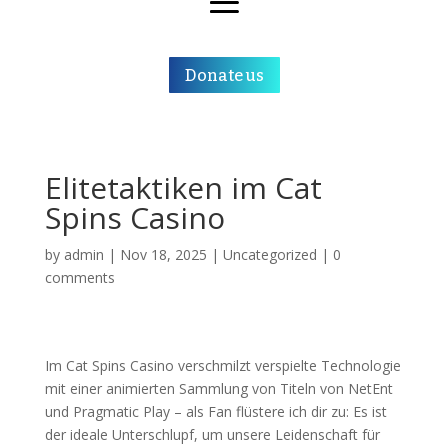
Donate us
Elitetaktiken im Cat
Spins Casino
by
admin
|
Nov 18, 2025
|
Uncategorized
|
0
comments
Im Cat Spins Casino verschmilzt verspielte Technologie
mit einer animierten Sammlung von Titeln von NetEnt
und Pragmatic Play – als Fan flüstere ich dir zu: Es ist
der ideale Unterschlupf, um unsere Leidenschaft für