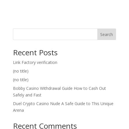
Search
Recent Posts
Link Factory verification
(no title)
(no title)
Bobby Casino Withdrawal Guide How to Cash Out
Safely and Fast
Duel Crypto Casino Nude A Safe Guide to This Unique
Arena
Recent Comments