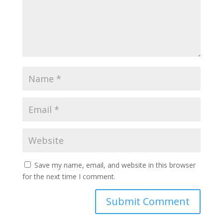
Save my name, email, and website in this browser
for the next time I comment.