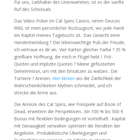
Für uns, Liebhaber des Unerwarteten, ist es der sanfte
Ruf des Schicksals.
Das Video-Poker im Cat Spins Casino, nimm Deuces
Wild, ist mein persönlicher Rückzugsort, wo jede Hand
ein Kapitel meines Tagebuchs ist.. Das Gewicht einer
Handentwicklung ? Der lebenswichtige Puls der Freude,
ich vertraue es dir an.. Vier Karten gleicher Farbe ? 35 %
greifbare Hoffnung, die mich in Flügel hebt !. Pot-
Quoten und implizite Quoten ? Meine geflüsterten
Geheimnisse, um mit den Einsätzen zu walzen.. Die
Turniere ? Arenen,
Hier klicken
wo die Zärtlichkeit der
Wahrscheinlichkeiten Mythen schmiedet, und ich
strecke die Arme aus..
Die Anreize des Cat Spins, wie Freispiele auf Book of
Dead, erweitern die Perspektiven.. Ein 100 % bis 500 €
Bonus mit flexiblen Bedingungen ist vorteilhaft.. Kapital
mit Genauigkeit verwalten optimiert die Renditen der
Angebote.. Probabilistische Überlegungen und