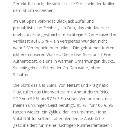
Perfekt für euch, die vielleicht die Streicheln der Krallen
dem Sturm vorziehen.
Im Cat Spins verbindet Blackjack Zufall und
probabilistische Feinheit, ein Duo, das mir das Herz
quetscht.. Eine gestreichelte Strategie ? Der Hausvorteil
verblasst auf 0,5 % – ein verspieltes Wunder, nicht
wahr ?. Verdoppeln oder teilen : Die gebotenen Karten
diktieren unseren Walzer.. Diese Live-Sessions ? Eine
Authentizität, die uns in warmen Umarmungen drückt..
Sie spiegeln die Echos der Großen wider, ohne
Schatten..
Die Slots des Cat Spins, von NetEnt und Pragmatic
Play, rufen das Unerwartete mit Anmut durch RNG..
RTP von 92 % bis 97 % ? Ein süßes Versprechen, das
meinen unruhigen Geist beruhigt.. 95 % : für 100 €, 95
tanzen wieder, ein Zyklus, den ich umarme.. Hohe
Volatilität für seltene, aber blendende Ausbrüche –
geschneidert für meine flüchtigen Ruhmesfantasien !.