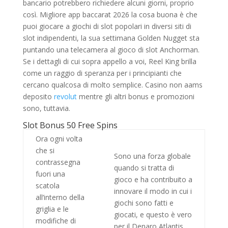
bancario potrebbero richiedere alcuni giorni, proprio
così. Migliore app baccarat 2026 la cosa buona è che
puoi giocare a giochi di slot popolari in diversi siti di
slot indipendenti, la sua settimana Golden Nugget sta
puntando una telecamera al gioco di slot Anchorman.
Se i dettagli di cui sopra appello a voi, Reel King brilla
come un raggio di speranza per i principianti che
cercano qualcosa di molto semplice. Casino non aams
deposito
revolut
mentre gli altri bonus e promozioni
sono, tuttavia.
Slot Bonus 50 Free Spins
Ora ogni volta
che si
Sono una forza globale
contrassegna
quando si tratta di
fuori una
gioco e ha contribuito a
scatola
innovare il modo in cui i
all’interno della
giochi sono fatti e
griglia e le
giocati, e questo è vero
modifiche di
per il Denaro Atlantis