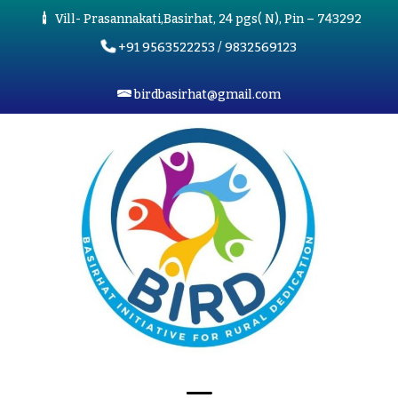
Vill- Prasannakati,Basirhat, 24 pgs( N), Pin – 743292
+91 9563522253 / 9832569123
birdbasirhat@gmail.com