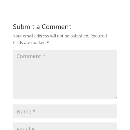
Submit a Comment
Your email address will not be published.
Required
fields are marked
*