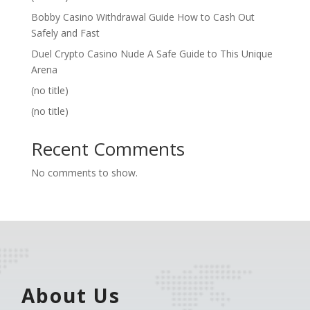
Bobby Casino Withdrawal Guide How to Cash Out
Safely and Fast
Duel Crypto Casino Nude A Safe Guide to This Unique
Arena
(no title)
(no title)
Recent Comments
No comments to show.
About Us