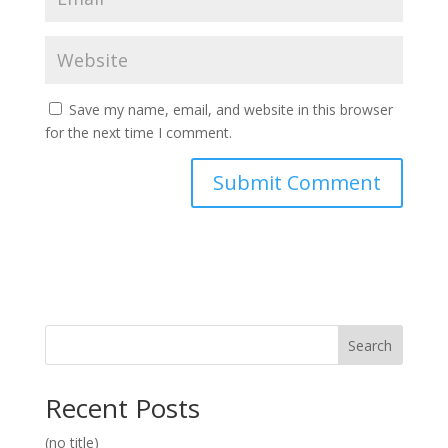
Save my name, email, and website in this browser
for the next time I comment.
Search
Recent Posts
(no title)