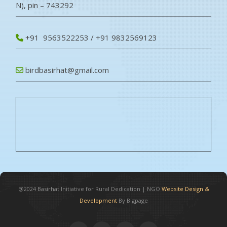
N), pin – 743292
+91 9563522253 / +91 9832569123
birdbasirhat@gmail.com
@2024
Basirhat Initiative for Rural Dedication
|
NGO
Website Design &
Development
By Bigpage