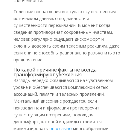
сплоченности.
Телесные впечатления выступают существенным
источником данных о подлинности и
существенности переживаний. В момент когда
сведения противоречат сокровенным чувствам,
человек регулярно ощущают дискомфорт и
склонны доверять своим телесным реакциям, даже
если они не способны рационально разъяснить это
предпочтение.
По какой причине факты не всегда
трансформируют убеждения
Взгляды нередко складываются на чувственном
уровне и обеспечиваются комплексной сетью
ассоциаций, памяти и телесных проявлений.
Ментальный диссонанс рождается, если
неизведанная информация противоречит
существующим воззрениям, порождая
дискомфорт, каковой индивиды стремятся
минимизировать
on-x casino
многообразными