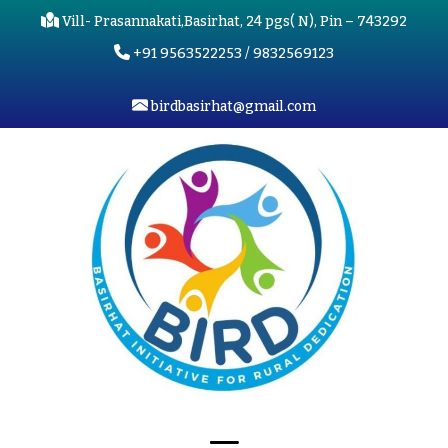
Vill- Prasannakati,Basirhat, 24 pgs( N), Pin – 743292
+91 9563522253 / 9832569123
birdbasirhat@gmail.com