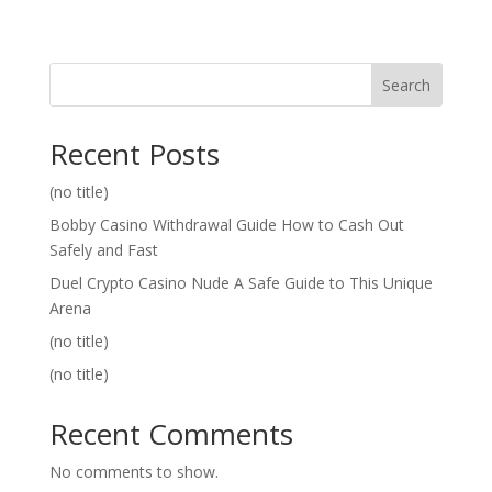
Search
Recent Posts
(no title)
Bobby Casino Withdrawal Guide How to Cash Out
Safely and Fast
Duel Crypto Casino Nude A Safe Guide to This Unique
Arena
(no title)
(no title)
Recent Comments
No comments to show.