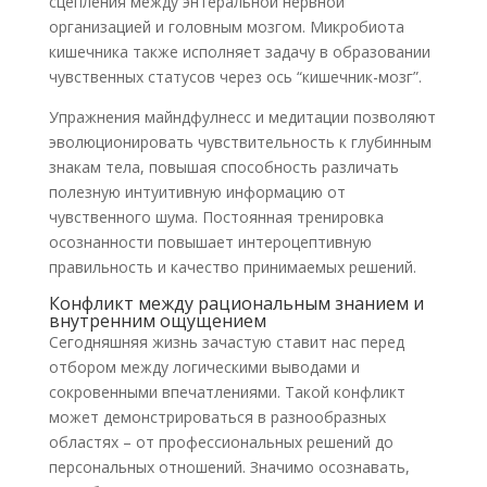
сцепления между энтеральной нервной
организацией и головным мозгом. Микробиота
кишечника также исполняет задачу в образовании
чувственных статусов через ось “кишечник-мозг”.
Упражнения майндфулнесс и медитации позволяют
эволюционировать чувствительность к глубинным
знакам тела, повышая способность различать
полезную интуитивную информацию от
чувственного шума. Постоянная тренировка
осознанности повышает интероцептивную
правильность и качество принимаемых решений.
Конфликт между рациональным знанием и
внутренним ощущением
Сегодняшняя жизнь зачастую ставит нас перед
отбором между логическими выводами и
сокровенными впечатлениями. Такой конфликт
может демонстрироваться в разнообразных
областях – от профессиональных решений до
персональных отношений. Значимо осознавать,