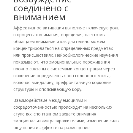
соединено с
вниманием
Аффективное активация выполняет ключевую роль
в процессах внимания, определяя, на что мы
обращаем внимание и как длительно можем
концентрироваться на определенных предметах
или происшествиях. Нейробиологические изучения
показывают, что эмоциональные переживания
прочно связаны с системами концентрации через
включение определенных зон головного мозга,
включая миндалину, префронтальную корковые
структуры и опоясывающую кору.
Взаимодействие между эмоциями и
сосредоточенностью происходит на нескольких
ступенях: спонтанном захвате внимания
эмоциональными раздражителями, изменении силы
ощущения и эффекте на размещение