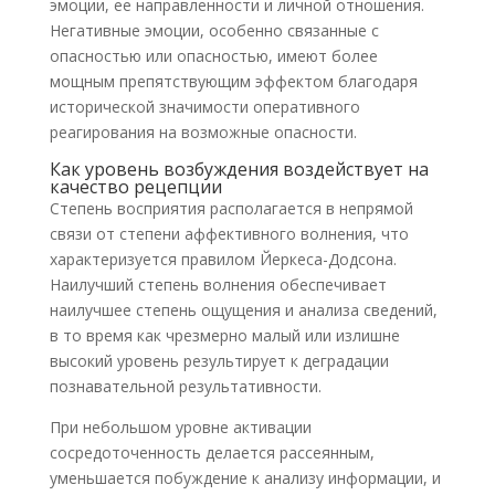
эмоции, ее направленности и личной отношения.
Негативные эмоции, особенно связанные с
опасностью или опасностью, имеют более
мощным препятствующим эффектом благодаря
исторической значимости оперативного
реагирования на возможные опасности.
Как уровень возбуждения воздействует на
качество рецепции
Степень восприятия располагается в непрямой
связи от степени аффективного волнения, что
характеризуется правилом Йеркеса-Додсона.
Наилучший степень волнения обеспечивает
наилучшее степень ощущения и анализа сведений,
в то время как чрезмерно малый или излишне
высокий уровень результирует к деградации
познавательной результативности.
При небольшом уровне активации
сосредоточенность делается рассеянным,
уменьшается побуждение к анализу информации, и