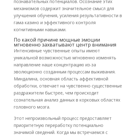
познавательных потенциалов. Осознание этих
механизмов содержит значительное смысл для
улучшения обучения, усиления результативности в
гама казино и эффективного контроля
когнитивными навыками.
По какой причине мощные эмоции
мгновенно захватывают центр внимания
Интенсивные чувственные опыты имеют
уникальной возможностью мгновенно изменять
направление наше концентрацию из-за
эволюционно созданным процессам выживания.
Миндалина, основная область аффективной
обработки, отвечает на чувственно существенные
раздражители быстрее, чем происходит
сознательная анализ данных в корковых областях
головного мозга.
Этот непроизвольный процесс предоставляет
приоритетную переработку потенциально
значимой сведений. Когда мы встречаемся с