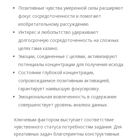
Позитивные чувства умеренной силы расширяют
фокус сосредоточенности и помогают
изобретательному рассуждению.
Интерес и любопытство удерживают
долгосрочную сосредоточенность на сложных
целях гама казино.
Эмоции, соединенные с целями, активизируют
потенциалы концентрации для получения исхода.
Состояние глубокой концентрации,
сопровождаемое позитивным активацией,
гарантирует наивысшую фокусировку.
Эмоциональная вовлеченность в содержание
совершенствует уровень анализа данных.
Ключевым фактором выступает соответствие
чувственного статуса потребностям задания. Для
креативных задач благоприятны конструктивные