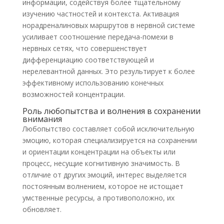
информации, содействуя более тщательному
изучению частностей и контекста. Активация
норадреналиновых маршрутов в нервной системе
усиливает соотношение передача-помехи в
нервных сетях, что совершенствует
дифференциацию соответствующей и
нерелевантной данных. Это результирует к более
эффективному использованию конечных
возможностей концентрации.
Роль любопытства и волнения в сохранении
внимания
Любопытство составляет собой исключительную
эмоцию, которая специализируется на сохранении
и ориентации концентрации на объекты или
процесс, несущие когнитивную значимость. В
отличие от других эмоций, интерес выделяется
постоянным волнением, которое не истощает
умственные ресурсы, а противоположно, их
обновляет.