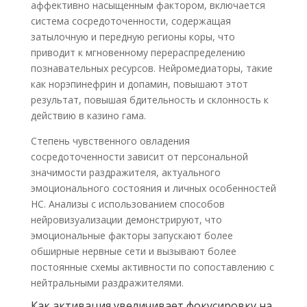
аффективно насыщенным фактором, включается
система сосредоточенности, содержащая
затылочную и передную регионы коры, что
приводит к мгновенному перераспределению
познавательных ресурсов. Нейромедиаторы, такие
как норэпинефрин и допамин, повышают этот
результат, повышая бдительность и склонность к
действию в казино гама.
Степень чувственного овладения
сосредоточенности зависит от персональной
значимости раздражителя, актуального
эмоционального состояния и личных особенностей
НС. Анализы с использованием способов
нейровизуализации демонстрируют, что
эмоциональные факторы запускают более
обширные нервные сети и вызывают более
постоянные схемы активности по сопоставлению с
нейтральными раздражителями.
Как активация увеличивает фокусировку на