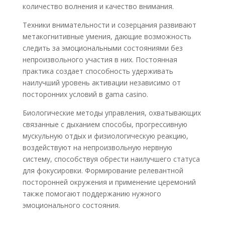
количество волнения и качество внимания.
Техники внимательности и созерцания развивают
метакогнитивные умения, дающие возможность
следить за эмоциональными состояниями без
непроизвольного участия в них. Постоянная
практика создает способность удерживать
наилучший уровень активации независимо от
посторонних условий в gama casino.
Биологические методы управления, охватывающих
связанные с дыханием способы, прогрессивную
мускульную отдых и физиологическую реакцию,
воздействуют на непроизвольную нервную
систему, способствуя обрести наилучшего статуса
для фокусировки. Формирование релевантной
посторонней окружения и применение церемоний
также помогают поддержанию нужного
эмоционального состояния.