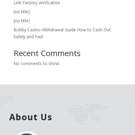
Link Factory verification
(no title)
(no title)
Bobby Casino Withdrawal Guide How to Cash Out
Safely and Fast
Recent Comments
No comments to show.
About Us