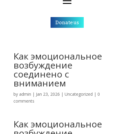
Donate us
Как эмоциональное
возбуждение
соединено с
вниманием
by
admin
|
Jan 23, 2026
|
Uncategorized
|
0
comments
Как эмоциональное
возбуждение