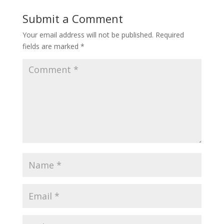
Submit a Comment
Your email address will not be published.
Required
fields are marked
*