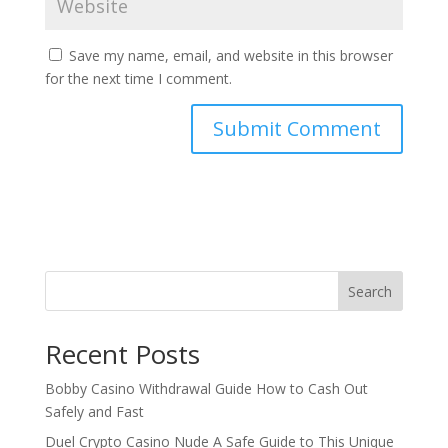
Save my name, email, and website in this browser
for the next time I comment.
Search
Recent Posts
Bobby Casino Withdrawal Guide How to Cash Out
Safely and Fast
Duel Crypto Casino Nude A Safe Guide to This Unique