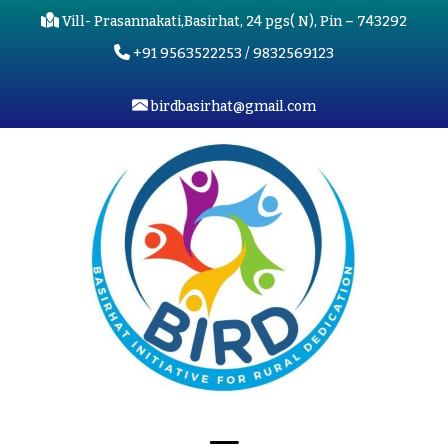
Vill- Prasannakati,Basirhat, 24 pgs( N), Pin – 743292
+91 9563522253 / 9832569123
birdbasirhat@gmail.com