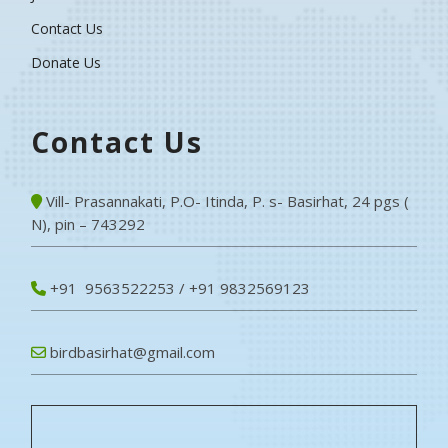
Contact Us
Donate Us
Contact Us
Vill- Prasannakati, P.O- Itinda, P. s- Basirhat, 24 pgs (
N), pin – 743292
+91 9563522253 / +91 9832569123
birdbasirhat@gmail.com