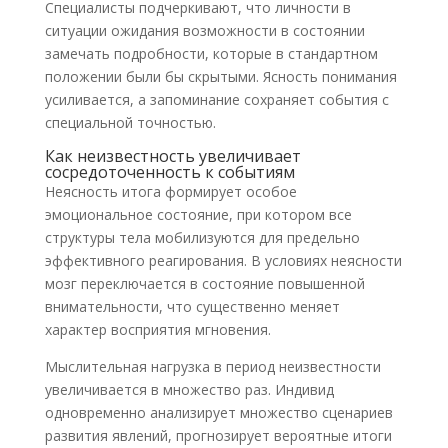
Специалисты подчеркивают, что личности в
ситуации ожидания возможности в состоянии
замечать подробности, которые в стандартном
положении были бы скрытыми. Ясность понимания
усиливается, а запоминание сохраняет события с
специальной точностью.
Как неизвестность увеличивает
сосредоточенность к событиям
Неясность итога формирует особое
эмоциональное состояние, при котором все
структуры тела мобилизуются для предельно
эффективного реагирования. В условиях неясности
мозг переключается в состояние повышенной
внимательности, что существенно меняет
характер восприятия мгновения.
Мыслительная нагрузка в период неизвестности
увеличивается в множество раз. Индивид
одновременно анализирует множество сценариев
развития явлений, прогнозирует вероятные итоги