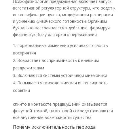
Психофизиология предвкушения включает запуск
вегетативной регуляторной структуры, что ведет к
интенсификации пульса, модификации респирации
и усилению физического готовности. Организм
буквально настраивается к действию, формируя
физическую базу для яркого переживания.
Гормональные изменения усиливают ясность
восприятия
Возрастает восприимчивость к внешним
раздражителям
Включаются системы устойчивой мнемоники
Повышается психологическая интенсивность
событий
спинто в контексте предвкушений оказывается
фокусной точкой, на которой сосредотачиваются
все внутренние возможности существа.
Почему исключительность периода