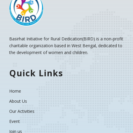
Basirhat Initiative for Rural Dedication(BIRD)
is a non-profit
charitable organization based in West Bengal, dedicated to
the development of women and children.
Quick Links
Home
About Us
Our Activities
Event
Join us