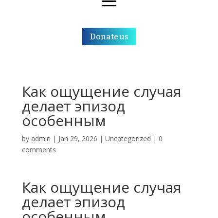
Donate us
Как ощущение случая
делает эпизод
особенным
by
admin
|
Jan 29, 2026
|
Uncategorized
|
0
comments
Как ощущение случая
делает эпизод
особенным