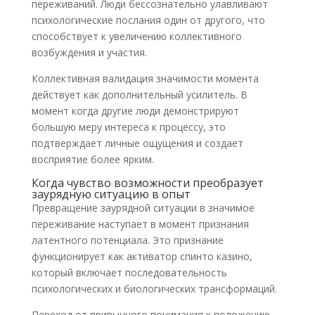
переживаний. Люди бессознательно улавливают
психологические послания один от другого, что
способствует к увеличению коллективного
возбуждения и участия.
Коллективная валидация значимости момента
действует как дополнительный усилитель. В
момент когда другие люди демонстрируют
большую меру интереса к процессу, это
подтверждает личные ощущения и создает
восприятие более ярким.
Когда чувство возможности преобразует
заурядную ситуацию в опыт
Превращение заурядной ситуации в значимое
переживание наступает в момент признания
латентного потенциала. Это признание
функционирует как активатор спинто казино,
который включает последовательность
психологических и биологических трансформаций.
Переход от привычного понимания к положению