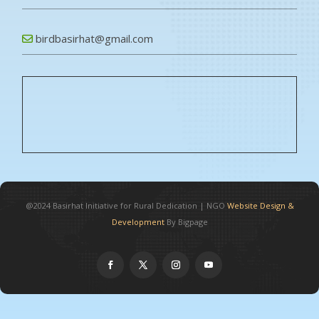
birdbasirhat@gmail.com
@2024
Basirhat Initiative for Rural Dedication
|
NGO
Website Design &
Development
By Bigpage