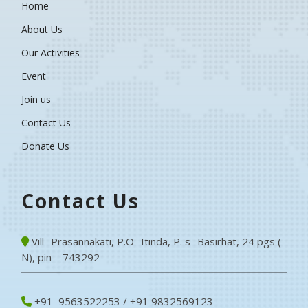
Home
About Us
Our Activities
Event
Join us
Contact Us
Donate Us
Contact Us
Vill- Prasannakati, P.O- Itinda, P. s- Basirhat, 24 pgs (
N), pin – 743292
+91 9563522253 / +91 9832569123