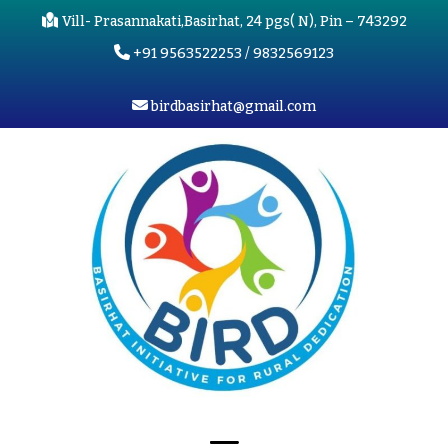
Vill- Prasannakati,Basirhat, 24 pgs( N), Pin – 743292
+91 9563522253 / 9832569123
birdbasirhat@gmail.com