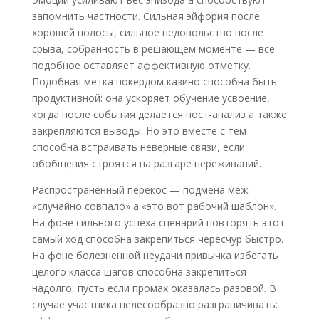
запомнить частности. Сильная эйфория после
хорошей полосы, сильное недовольство после
срыва, собранность в решающем моменте — все
подобное оставляет аффективную отметку.
Подобная метка покердом казино способна быть
продуктивной: она ускоряет обучение усвоение,
когда после события делается пост-анализ а также
закрепляются выводы. Но это вместе с тем
способна встраивать неверные связи, если
обобщения строятся на разгаре переживаний.
Распространенный перекос — подмена меж
«случайно совпало» а «это вот рабочий шаблон».
На фоне сильного успеха сценарий повторять этот
самый ход способна закрепиться чересчур быстро.
На фоне болезненной неудачи привычка избегать
целого класса шагов способна закрепиться
надолго, пусть если промах оказалась разовой. В
случае участника целесообразно разграничивать: