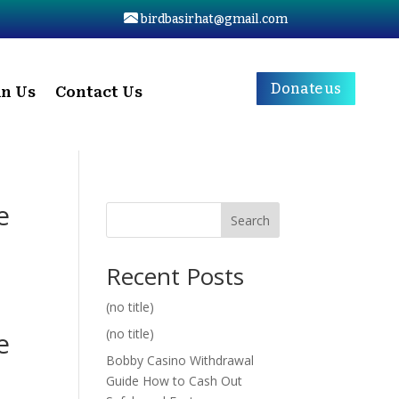
birdbasirhat@gmail.com
Donate us
in Us
Contact Us
е
Search
Recent Posts
(no title)
е
(no title)
Bobby Casino Withdrawal
Guide How to Cash Out