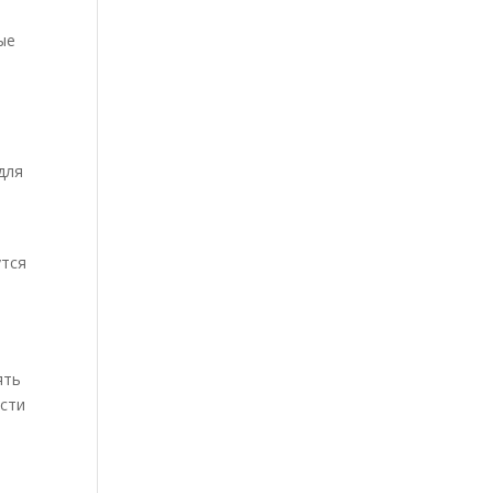
ые
для
утся
ять
ости