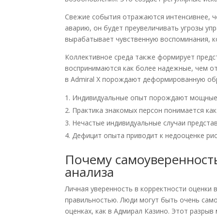
Свежие события отражаются интенсивнее, ч
аварию, он будет преувеличивать угрозы уп
вырабатывает чувственную воспоминания, к
Коллективное среда также формирует предст
воспринимаются как более надежные, чем о
в Admiral X порождают деформированную обр
Индивидуальные опыт порождают мощные 
Практика знакомых персон понимается ка
Нечастые индивидуальные случаи предста
Дефицит опыта приводит к недооценке ри
Почему самоуверенность
анализа
Личная уверенность в корректности оценки 
правильностью. Люди могут быть очень само
оценках, как в Адмирал Казино. Этот разры