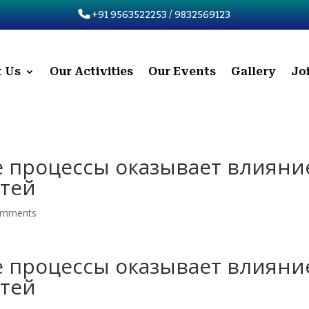
+91 9563522253 / 9832569123
 Us
Our Activities
Our Events
Gallery
Jo
е процессы оказывает влияни
стей
omments
е процессы оказывает влияни
стей