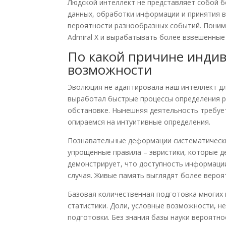
Людской интеллект не представляет собой 
данных, обработки информации и принятия 
вероятности разнообразных событий. Поним
Admiral X и вырабатывать более взвешенные
По какой причине инди
возможности
Эволюция не адаптировала наш интеллект дл
выработал быстрые процессы определения р
обстановке. Нынешняя деятельность требует
опираемся на интуитивные определения.
Познавательные деформации систематически
упрощенные правила – эвристики, которые д
демонстрирует, что доступность информаци
случая. Живые память выглядят более вероя
Базовая количественная подготовка многих
статистики. Доли, условные возможности, н
подготовки. Без знания базы науки вероятн