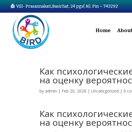
Vill- Prasannakati,Basirhat, 24 pgs( N), Pin – 743292
Home
About
Как психологически
на оценку вероятно
by
admin
|
Feb 20, 2026
|
Uncategorized
|
0 c
Как психологически
на оценку вероятно