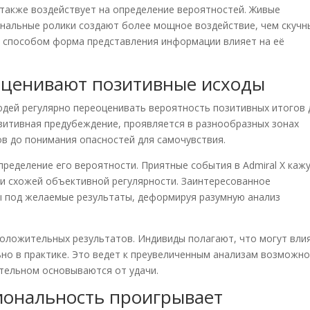
также воздействует на определение вероятностей. Живые
нальные ролики создают более мощное воздействие, чем скучн
м способом форма представления информации влияет на её
ценивают позитивные исходы
ей регулярно переоценивать вероятность позитивных итогов 
озитивная предубеждение, проявляется в разнообразных зонах
в до понимания опасностей для самочувствия.
пределение его вероятности. Приятные события в Admiral X каж
ри схожей объективной регулярности. Заинтересованное
ы под желаемые результаты, деформируя разумную анализ
оложительных результатов. Индивиды полагают, что могут вли
ьно в практике. Это ведет к преувеличенным анализам возможн
ительном основываются от удачи.
иональность проигрывает