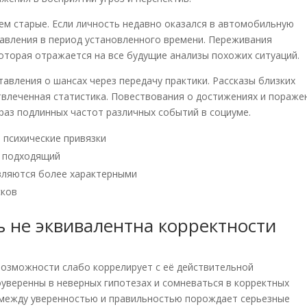
ем старые. Если личность недавно оказался в автомобильную
равления в период установленного времени. Переживания
оторая отражается на все будущие анализы похожих ситуаций.
авления о шансах через передачу практики. Рассказы близких
твлеченная статистика. Повествования о достижениях и пораже
аз подлинных частот различных событий в социуме.
психические привязки
к подходящий
вляются более характерными
сков
 не эквивалентна корректности
возможности слабо коррелирует с её действительной
уверенны в неверных гипотезах и сомневаться в корректных
в между уверенностью и правильностью порождает серьезные