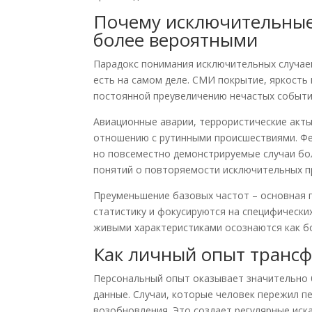
Почему исключительные
более вероятными
Парадокс понимания исключительных случаев
есть на самом деле. СМИ покрытие, яркость 
постоянной преувеличению нечастых событи
Авиационные аварии, террористические акт
отношению с рутинными происшествиями. Фе
но повсеместно демонстрируемые случаи бо
понятий о повторяемости исключительных п
Преуменьшение базовых частот – основная 
статистику и фокусируются на специфически
живыми характеристиками осознаются как б
Как личный опыт транс
Персональный опыт оказывает значительно 
данные. Случаи, которые человек пережил п
возобновления. Это создает регулярные иска