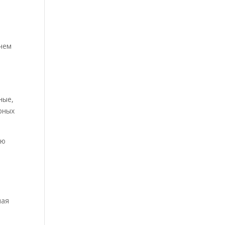
 чем
ные,
рных
ую
ная