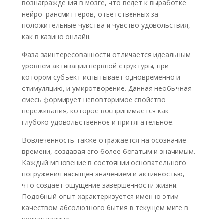
вознаграждения в мозге, что ведет к выработке
нейротрансмиттеров, ответственных за
положительные чувства и чувство удовольствия,
как в казино онлайн.
Фаза заинтересованности отличается идеальным
уровнем активации нервной структуры, при
котором субъект испытывает одновременно и
стимуляцию, и умиротворение. Данная необычная
смесь формирует неповторимое свойство
переживания, которое воспринимается как
глубоко удовольственное и притягательное.
Вовлечённость также отражается на осознание
времени, создавая его более богатым и значимым.
Каждый мгновение в состоянии основательного
погружения насыщен значением и активностью,
что создаёт ощущение завершенности жизни.
Подобный опыт характеризуется именно этим
качеством абсолютного бытия в текущем миге в
вулкан казино.