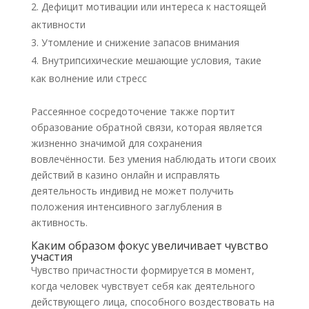
Дефицит мотивации или интереса к настоящей
активности
Утомление и снижение запасов внимания
Внутрипсихические мешающие условия, такие
как волнение или стресс
Рассеянное сосредоточение также портит
образование обратной связи, которая является
жизненно значимой для сохранения
вовлечённости. Без умения наблюдать итоги своих
действий в казино онлайн и исправлять
деятельность индивид не может получить
положения интенсивного заглубления в
активность.
Каким образом фокус увеличивает чувство
участия
Чувство причастности формируется в момент,
когда человек чувствует себя как деятельного
действующего лица, способного воздествовать на