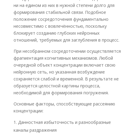
ни на едином из них в нужной степени долго для
формирования стабильной связи. Подобное
положение сосредоточения фундаментально
несовместимо с вовлечённостью, поскольку
блокирует созданию глубоких нейронных
отношений, требуемых для заглубления в процесс.
При несобранном сосредоточении осуществляется
фрагментация когнитивных механизмов. Любой
очередной объект концентрации включает свою
нейронную сеть, но указанная возбуждение
сохраняется слабой и временной. В результате не
образуется целостной картины процесса,
необходимой для формирования погружения.
Основные факторы, способствующие рассеянию
концентрации:
Данностная избыточность и разнообразные
каналы раздражения