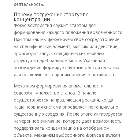
деятельность.
Почему погружение стартует с
концентрации
Фокус восприятия служит стартом для
формирования каждого положения вовлеченности.
При том как мы фокусируем свое сосредоточение
на специфический элемент, миссию или действие,
происходит запуск специфических нервных
структур в церебральном мозге. Указанная
возбуждение формирует нужные обстоятельства
для последующего проникновения в активность.
Механизм формирования внимательности
содержит множество этапов. В начале
осуществляется направляющая реакция, когда
наша нервная система определяет потенциально
существенную сведения. После этого активируется
намеренное внимание, которое дает возможность
поддерживать концентрацию на отобранном
объекте. Механизм выборочного фокуса в вулкан