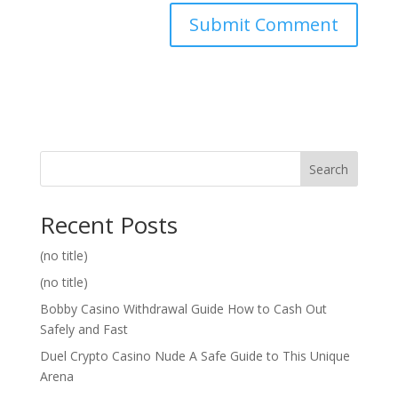
Search
Recent Posts
(no title)
(no title)
Bobby Casino Withdrawal Guide How to Cash Out
Safely and Fast
Duel Crypto Casino Nude A Safe Guide to This Unique
Arena