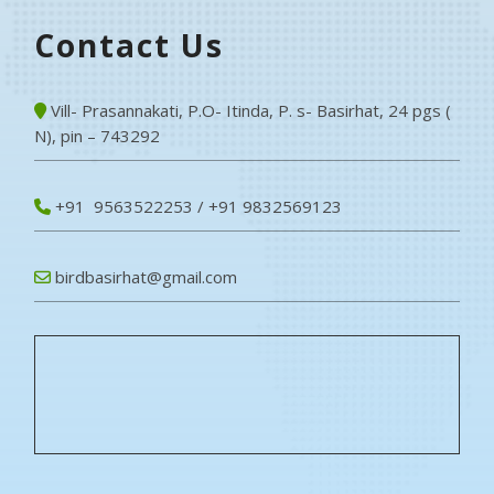
Contact Us
Vill- Prasannakati, P.O- Itinda, P. s- Basirhat, 24 pgs (
N), pin – 743292
+91 9563522253 / +91 9832569123
birdbasirhat@gmail.com