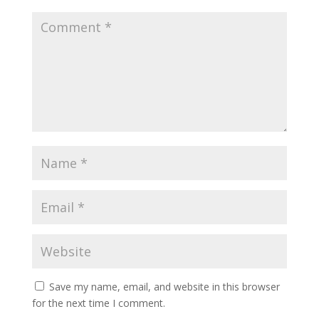
Save my name, email, and website in this browser
for the next time I comment.