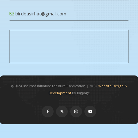
birdbasirhat@gmail.com
@2024
Basirhat Initiative for Rural Dedication
|
NGO
Website Design &
Development
By Bigpage