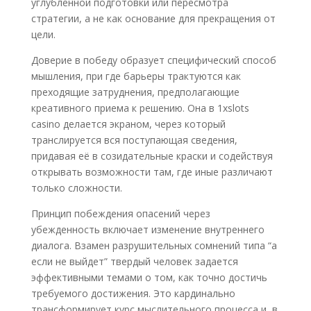
углубленной подготовки или пересмотра
стратегии, а не как основание для прекращения от
цели.
Доверие в победу образует специфический способ
мышления, при где барьеры трактуются как
преходящие затруднения, предполагающие
креативного приема к решению. Она в 1xslots
casino делается экраном, через который
транслируется вся поступающая сведения,
придавая её в созидательные краски и содействуя
открывать возможности там, где иные различают
только сложности.
Принцип побеждения опасений через
убежденность включает изменение внутреннего
диалога. Взамен разрушительных сомнений типа “а
если не выйдет” твердый человек задается
эффективными темами о том, как точно достичь
требуемого достижения. Это кардинально
трансформирует курс мыслительного процесса и, в