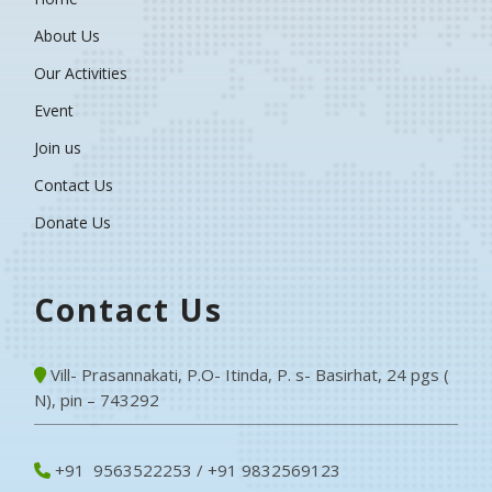
About Us
Our Activities
Event
Join us
Contact Us
Donate Us
Contact Us
Vill- Prasannakati, P.O- Itinda, P. s- Basirhat, 24 pgs (
N), pin – 743292
+91 9563522253 / +91 9832569123