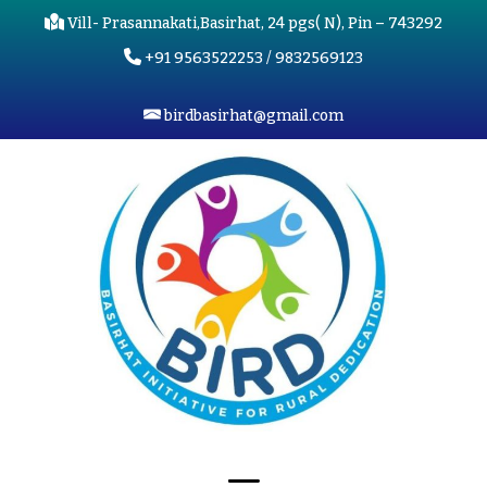
Vill- Prasannakati,Basirhat, 24 pgs( N), Pin – 743292
+91 9563522253 / 9832569123
birdbasirhat@gmail.com