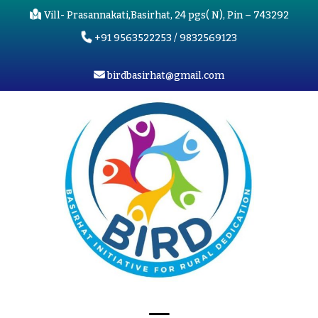
Vill- Prasannakati,Basirhat, 24 pgs( N), Pin – 743292
+91 9563522253 / 9832569123
birdbasirhat@gmail.com