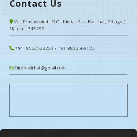
Contact Us
Vill- Prasannakati, P.O- Itinda, P. s- Basirhat, 24 pgs (
N), pin – 743292
+91 9563522253 / +91 9832569123
birdbasirhat@gmail.com