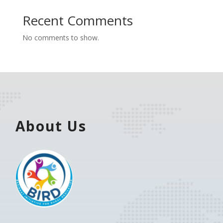
Recent Comments
No comments to show.
About Us