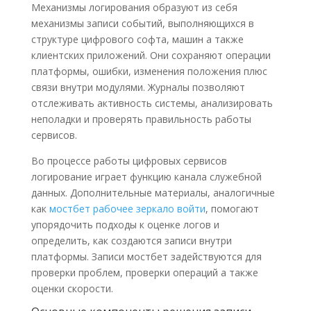
Механизмы логирования образуют из себя
механизмы записи событий, выполняющихся в
структуре цифрового софта, машин а также
клиентских приложений. Они сохраняют операции
платформы, ошибки, изменения положения плюс
связи внутри модулями. Журналы позволяют
отслеживать активность системы, анализировать
неполадки и проверять правильность работы
сервисов.
Во процессе работы цифровых сервисов
логирование играет функцию канала служебной
данных. Дополнительные материалы, аналогичные
как
мостбет рабочее зеркало войти
, помогают
упорядочить подходы к оценке логов и
определить, как создаются записи внутри
платформы. Записи мостбет задействуются для
проверки проблем, проверки операций а также
оценки скорости.