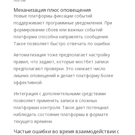
Механизация плюс оповещения
Новые платформы фиксации событий
поддерживают программные уведомления. При
формировании сбоев или важных событий
платформа способна направлять сообщения.
Такое позволяет быстро отвечать по ошибки.
Автоматизация тоже предполагает настройку
правил, что задают, которые мостбет записи
предполагают проверки. Это снижает число
лишних оповещений и делает платформу более
эффективной.
Интеграция с дополнительными средствами
позволяет применять записи в сложных
платформах контроля. Такое дает потенциал
наблюдать состояние платформы в формате
текущего времени.
Частые ошибки во время взаимодействии с