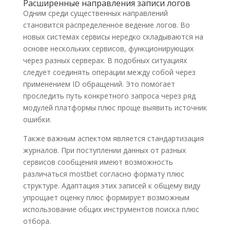
Расширенные направления записи логов
Одним среди существенных направлений
становится распределенное ведение логов. Во
новых системах сервисы нередко складываются на
основе нескольких сервисов, функционирующих
через разных серверах. В подобных ситуациях
следует соединять операции между собой через
применением ID обращений. Это помогает
проследить путь конкретного запроса через ряд
модулей платформы плюс проще выявить источник
ошибки.
Также важным аспектом является стандартизация
журналов. При поступлении данных от разных
сервисов сообщения имеют возможность
различаться mostbet согласно формату плюс
структуре. Адаптация этих записей к общему виду
упрощает оценку плюс формирует возможным
использование общих инструментов поиска плюс
отбора.