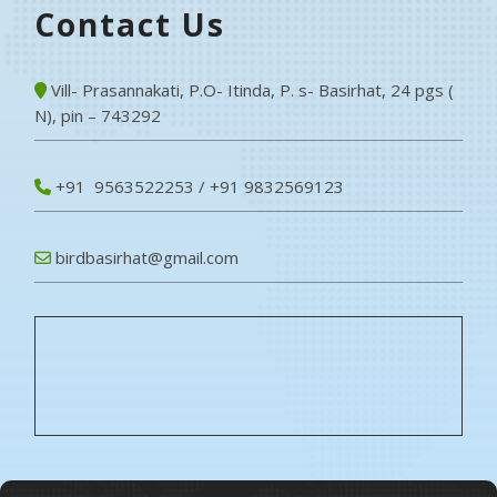
Contact Us
Vill- Prasannakati, P.O- Itinda, P. s- Basirhat, 24 pgs (
N), pin – 743292
+91 9563522253 / +91 9832569123
birdbasirhat@gmail.com