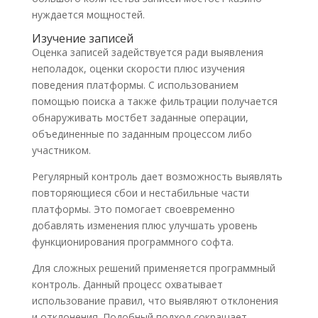
нуждается мощностей.
Изучение записей
Оценка записей задействуется ради выявления
неполадок, оценки скорости плюс изучения
поведения платформы. С использованием
помощью поиска а также фильтрации получается
обнаруживать мостбет заданные операции,
объединенные по заданным процессом либо
участником.
Регулярный контроль дает возможность выявлять
повторяющиеся сбои и нестабильные части
платформы. Это помогает своевременно
добавлять изменения плюс улучшать уровень
функционирования программного софта.
Для сложных решений применяется программный
контроль. Данный процесс охватывает
использование правил, что выявляют отклонения
и отклонения. Подобный подход сокращает