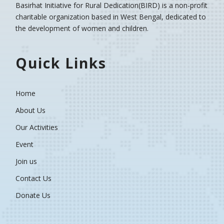
Basirhat Initiative for Rural Dedication(BIRD)
is a non-profit
charitable organization based in West Bengal, dedicated to
the development of women and children.
Quick Links
Home
About Us
Our Activities
Event
Join us
Contact Us
Donate Us