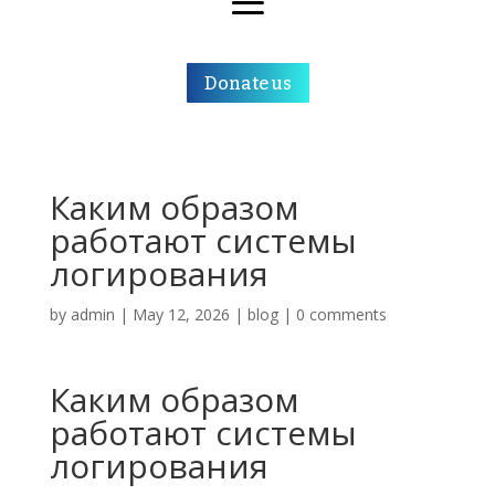
Donate us
Каким образом
работают системы
логирования
by
admin
|
May 12, 2026
|
blog
|
0 comments
Каким образом
работают системы
логирования