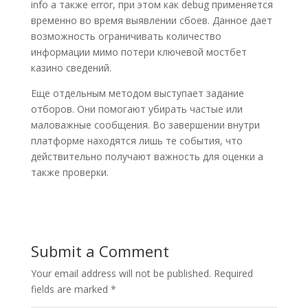
info а также error, при этом как debug применяется
временно во время выявлении сбоев. Данное дает
возможность ограничивать количество
информации мимо потери ключевой мостбет
казино сведений.
Еще отдельным методом выступает задание
отборов. Они помогают убирать частые или
маловажные сообщения. Во завершении внутри
платформе находятся лишь те события, что
действительно получают важность для оценки а
также проверки.
Submit a Comment
Your email address will not be published.
Required
fields are marked
*