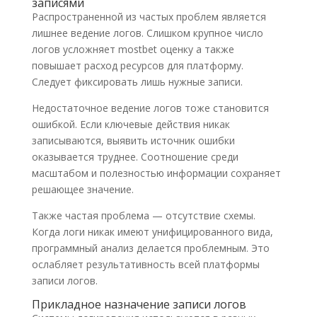
записями
Распространенной из частых проблем является
лишнее ведение логов. Слишком крупное число
логов усложняет mostbet оценку а также
повышает расход ресурсов для платформу.
Следует фиксировать лишь нужные записи.
Недостаточное ведение логов тоже становится
ошибкой. Если ключевые действия никак
записываются, выявить источник ошибки
оказывается труднее. Соотношение среди
масштабом и полезностью информации сохраняет
решающее значение.
Также частая проблема — отсутствие схемы.
Когда логи никак имеют унифицированного вида,
программный анализ делается проблемным. Это
ослабляет результативность всей платформы
записи логов.
Прикладное назначение записи логов