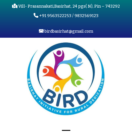
Vill- Prasannakati,Basirhat, 24 pgs( N), Pin – 743292
+91 9563522253 / 9832569123
birdbasirhat@gmail.com