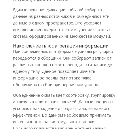
Единые решения фиксации событий собирают
данные из разных источников и объединяют эти
данные в одном пространстве. Это ускоряет
выявление неполадок а также изучение сложных
систем, сформированных из множества модулей.
Накопление плюс агрегация информации
При современных платформах журналы регулярно
передаются в сборщики. Они собирают записи от
различных каналов плюс переводят эти записи до
единому типу. Данное позволяет изучать
информацию во реальном потоке плюс
обнаруживать сбои при первичном уровне.
Объединение охватывает сортировку, группировку
а также каталогизацию записей. Данные процессы
ускоряют нахождение и создают анализ намного
эффективной. Во данном необходимо принимать
интенсивность на систему, так как анализ
большого количества записей мостбет казино