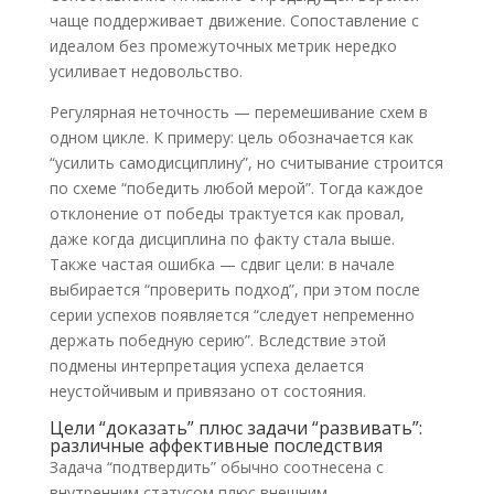
чаще поддерживает движение. Сопоставление с
идеалом без промежуточных метрик нередко
усиливает недовольство.
Регулярная неточность — перемешивание схем в
одном цикле. К примеру: цель обозначается как
“усилить самодисциплину”, но считывание строится
по схеме “победить любой мерой”. Тогда каждое
отклонение от победы трактуется как провал,
даже когда дисциплина по факту стала выше.
Также частая ошибка — сдвиг цели: в начале
выбирается “проверить подход”, при этом после
серии успехов появляется “следует непременно
держать победную серию”. Вследствие этой
подмены интерпретация успеха делается
неустойчивым и привязано от состояния.
Цели “доказать” плюс задачи “развивать”:
различные аффективные последствия
Задача “подтвердить” обычно соотнесена с
внутренним статусом плюс внешним