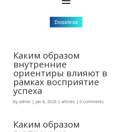
Donate us
Каким образом
внутренние
ориентиры влияют в
рамках восприятие
успеха
by
admin
|
Jan 6, 2026
|
articles
|
0 comments
Каким образом