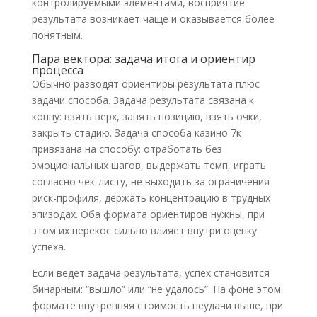
контролируемыми элементами, восприятие
результата возникает чаще и оказывается более
понятным.
Пара вектора: задача итога и ориентир
процесса
Обычно разводят ориентиры результата плюс
задачи способа. Задача результата связана к
концу: взять верх, занять позицию, взять очки,
закрыть стадию. Задача способа казино 7к
привязана на способу: отработать без
эмоциональных шагов, выдержать темп, играть
согласно чек-листу, не выходить за ограничения
риск-профиля, держать концентрацию в трудных
эпизодах. Оба формата ориентиров нужны, при
этом их перекос сильно влияет внутри оценку
успеха.
Если ведет задача результата, успех становится
бинарным: “вышло” или “не удалось”. На фоне этом
формате внутренняя стоимость неудачи выше, при