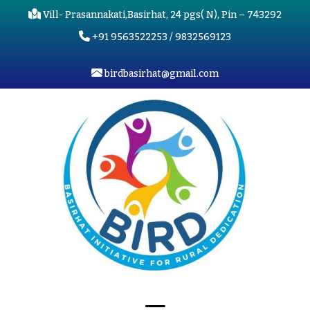
Vill- Prasannakati,Basirhat, 24 pgs( N), Pin – 743292
+91 9563522253 / 9832569123
birdbasirhat@gmail.com