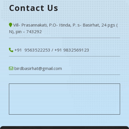
Contact Us
Vill- Prasannakati, P.O- Itinda, P. s- Basirhat, 24 pgs (
N), pin – 743292
+91 9563522253 / +91 9832569123
birdbasirhat@gmail.com