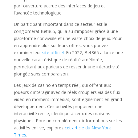
par l’ouverture accrue des interfaces de jeu et
l’avancée technologique.
Un participant important dans ce secteur est le
conglomérat Bet365, qui a su s’imposer grâce à une
plateforme conviviale et une vaste choix de jeux. Pour
en apprendre plus sur leurs offres, vous pouvez
examiner leur
site officiel
. En 2022, Bet365 a lancé une
nouvelle caractéristique de réalité améliorée,
permettant aux parieurs de ressentir une interactivité
plongée sans comparaison.
Les jeux de casino en temps réel, qui offrent aux
joueurs d’interagir avec de réels croupiers via des flux
vidéo en moment immédiat, sont également en grand
développement. Ces activités proposent une
interactivité réelle, identique à ceux des maisons
physiques. Pour un complément d’informations sur les
activités en live, explorez
cet article du New York
Times
.