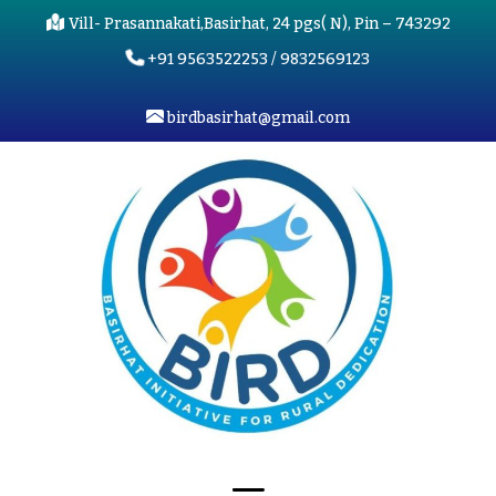
Vill- Prasannakati,Basirhat, 24 pgs( N), Pin – 743292
+91 9563522253 / 9832569123
birdbasirhat@gmail.com