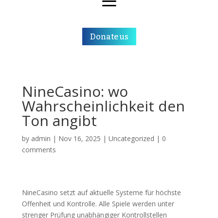
Donate us
NineCasino: wo
Wahrscheinlichkeit den
Ton angibt
by
admin
|
Nov 16, 2025
|
Uncategorized
|
0
comments
NineCasino setzt auf aktuelle Systeme für höchste
Offenheit und Kontrolle. Alle Spiele werden unter
strenger Prüfung unabhängiger Kontrollstellen