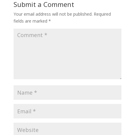
Submit a Comment
Your email address will not be published.
Required
fields are marked
*