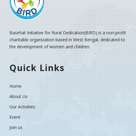
Basirhat Initiative for Rural Dedication(BIRD)
is a non-profit
charitable organization based in West Bengal, dedicated to
the development of women and children.
Quick Links
Home
About Us
Our Activities
Event
Join us