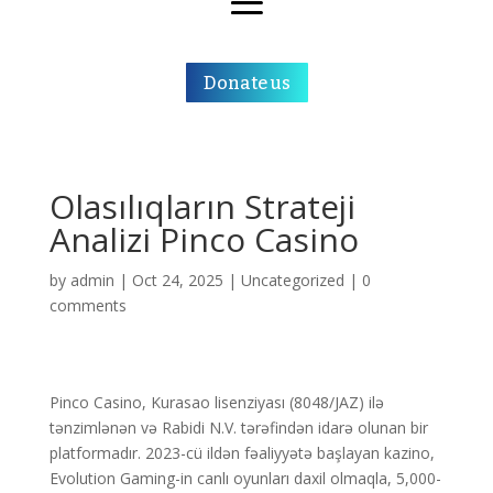
Donate us
Olasılıqların Strateji
Analizi Pinco Casino
by
admin
|
Oct 24, 2025
|
Uncategorized
|
0
comments
Pinco Casino, Kurasao lisenziyası (8048/JAZ) ilə
tənzimlənən və Rabidi N.V. tərəfindən idarə olunan bir
platformadır. 2023-cü ildən fəaliyyətə başlayan kazino,
Evolution Gaming-in canlı oyunları daxil olmaqla, 5,000-