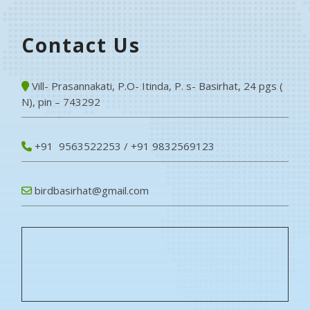
Contact Us
Vill- Prasannakati, P.O- Itinda, P. s- Basirhat, 24 pgs (
N), pin – 743292
+91 9563522253 / +91 9832569123
birdbasirhat@gmail.com