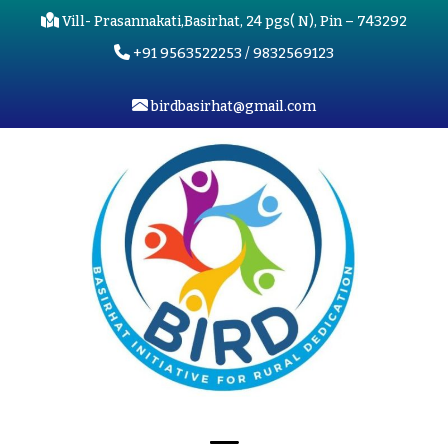
Vill- Prasannakati,Basirhat, 24 pgs( N), Pin – 743292
+91 9563522253 / 9832569123
birdbasirhat@gmail.com