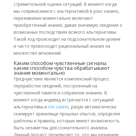
стремительной оценки ситуаций. В момент когда
мы соприкасаемся с альтернативой в рокс казино,
переживания моментально включают
приобретённый знания, давая значимую сведения о
возможных последствиях всякого альтернативы.
Такой ход происходит на подсознательном уровне
и часто превосходит рациональный анализ на
множество мгновений.
Каким способом чувственные сигналы:
каким способом чувства обрабатывают
знания моментально
Предчувствие является комплексный процесс
переработки сведений, построенный на
чувственной памяти и собранном знаниях. В
момент когда индивид встречается с ситуацией
альтернативы в
rox casino
, разум автоматически
сканирует хранилище прошлых опытов, определяя
шаблоны и правила, которые имеют возможность
быть незаметны для сознательного анализа.
Данный процесс производит то, что мы называем