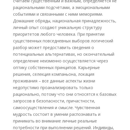
считаем существенным и важным, определяется не
рациональными подсчётами, а эмоциональными
событиями и связанными с ними мемориями.
Домашние обряды, национальная принадлежность,
личный опыт создают уникальную структуру
приоритетов любого человека. При принятии
существенных повседневных выборов логический
разбор может предоставить сведения о
потенциальных альтернативах, но окончательный
определение неизменно осуществляется через
оптику собственных принципов. Карьерные
решения, селекция компаньона, локация
проживания – все данные аспекты жизни
недопустимо проанализировать только
рационально, потому что они относятся к базовых
запросов в безопасности, причастности,
самоосуществления и смысле. Чувственная
мудрость состоит в умении распознавать и
принимать во внимание личные реальные
потребности при выполнении решений. Индивиды,