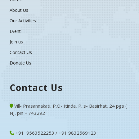
About Us
Our Activities
Event
Join us
Contact Us
Donate Us
Contact Us
Vill- Prasannakati, P.O- Itinda, P. s- Basirhat, 24 pgs (
N), pin – 743292
+91 9563522253 / +91 9832569123