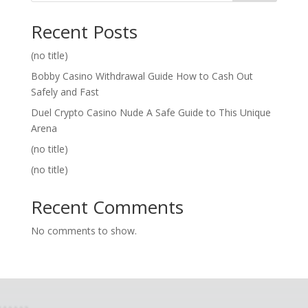
Recent Posts
(no title)
Bobby Casino Withdrawal Guide How to Cash Out
Safely and Fast
Duel Crypto Casino Nude A Safe Guide to This Unique
Arena
(no title)
(no title)
Recent Comments
No comments to show.