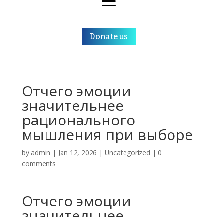
Donate us
Отчего эмоции
значительнее
рационального
мышления при выборе
by
admin
|
Jan 12, 2026
|
Uncategorized
|
0
comments
Отчего эмоции
значительнее