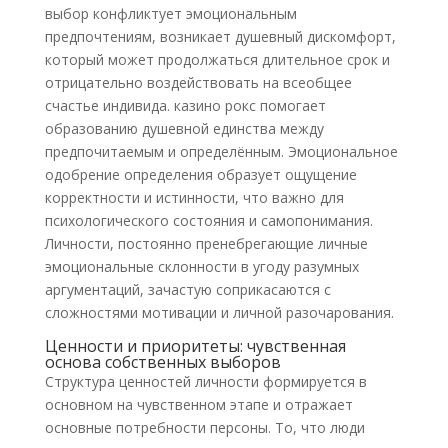
выбор конфликтует эмоциональным
предпочтениям, возникает душевный дискомфорт,
который может продолжаться длительное срок и
отрицательно воздействовать на всеобщее
счастье индивида. казино рокс помогает
образованию душевной единства между
предпочитаемым и определённым. Эмоциональное
одобрение определения образует ощущение
корректности и истинности, что важно для
психологического состояния и самопонимания.
Личности, постоянно пренебрегающие личные
эмоциональные склонности в угоду разумных
аргументаций, зачастую соприкасаются с
сложностями мотивации и личной разочарования.
Ценности и приоритеты: чувственная
основа собственных выборов
Структура ценностей личности формируется в
основном на чувственном этапе и отражает
основные потребности персоны. То, что люди