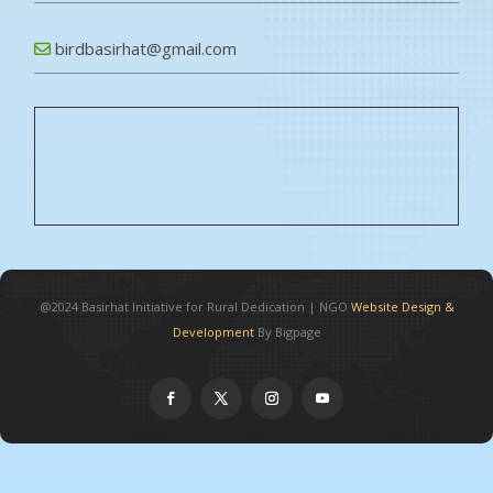
birdbasirhat@gmail.com
@2024
Basirhat Initiative for Rural Dedication
|
NGO
Website Design &
Development
By Bigpage