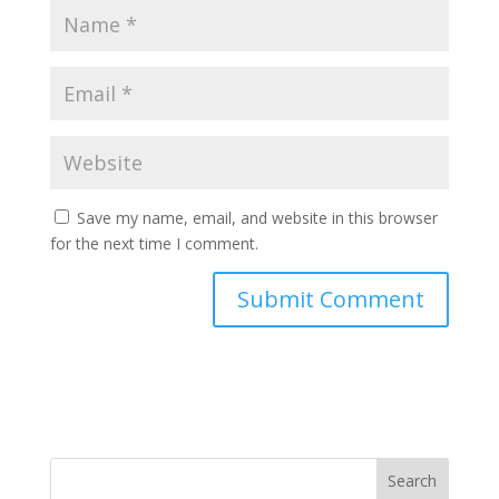
Save my name, email, and website in this browser
for the next time I comment.
Search