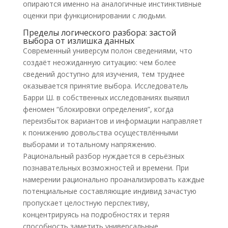
опираются именно на аналогичные инстинктивные
оценки при функционировании с людьми.
Пределы логического разбора: застой
выбора от излишка данных
Современный универсум полон сведениями, что
создаёт неожиданную ситуацию: чем более
сведений доступно для изучения, тем труднее
оказывается принятие выбора. Исследователь
Барри Ш. в собственных исследованиях выявил
феномен “блокировки определения”, когда
переизбыток вариантов и информации направляет
к понижению довольства осуществлёнными
выборами и тотальному напряжению.
Рациональный разбор нуждается в серьёзных
познавательных возможностей и времени. При
намерении рационально проанализировать каждые
потенциальные составляющие индивид зачастую
пропускает целостную перспективу,
концентрируясь на подробностях и теряя
способность заметить универсальные