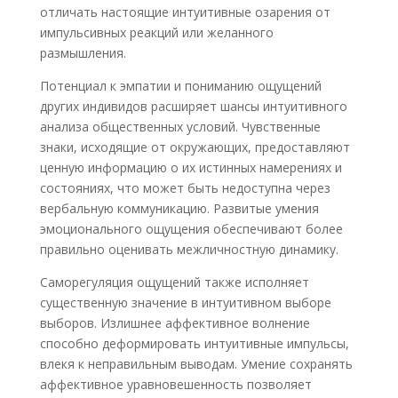
отличать настоящие интуитивные озарения от
импульсивных реакций или желанного
размышления.
Потенциал к эмпатии и пониманию ощущений
других индивидов расширяет шансы интуитивного
анализа общественных условий. Чувственные
знаки, исходящие от окружающих, предоставляют
ценную информацию о их истинных намерениях и
состояниях, что может быть недоступна через
вербальную коммуникацию. Развитые умения
эмоционального ощущения обеспечивают более
правильно оценивать межличностную динамику.
Саморегуляция ощущений также исполняет
существенную значение в интуитивном выборе
выборов. Излишнее аффективное волнение
способно деформировать интуитивные импульсы,
влекя к неправильным выводам. Умение сохранять
аффективное уравновешенность позволяет