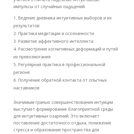
импульсы от случайных ощущений.
Ведение дневника интуитивных выборов и их
результатов
Практика медитации и осознанности
Развитие аффективного интеллекта
Рассмотрение когнитивных деформаций и путей
их превозмогания
Регулярная практика в профессиональной
регионе
Получение обратной контакта от опытных
наставников
Значимым гранью совершенствования интуиции
выступает формирование благоприятной среды
для интуитивных озарений. Это включает
поставление достаточного отдыха, понижение
стресса и образование пространства для