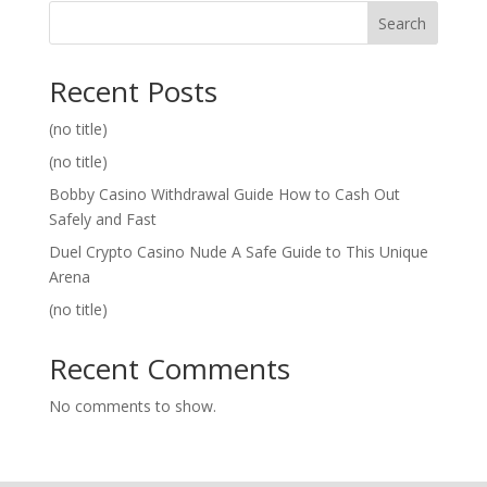
Search
Recent Posts
(no title)
(no title)
Bobby Casino Withdrawal Guide How to Cash Out
Safely and Fast
Duel Crypto Casino Nude A Safe Guide to This Unique
Arena
(no title)
Recent Comments
No comments to show.