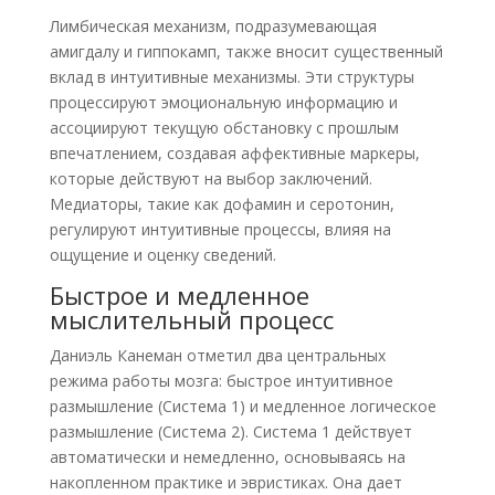
Лимбическая механизм, подразумевающая
амигдалу и гиппокамп, также вносит существенный
вклад в интуитивные механизмы. Эти структуры
процессируют эмоциональную информацию и
ассоциируют текущую обстановку с прошлым
впечатлением, создавая аффективные маркеры,
которые действуют на выбор заключений.
Медиаторы, такие как дофамин и серотонин,
регулируют интуитивные процессы, влияя на
ощущение и оценку сведений.
Быстрое и медленное
мыслительный процесс
Даниэль Канеман отметил два центральных
режима работы мозга: быстрое интуитивное
размышление (Система 1) и медленное логическое
размышление (Система 2). Система 1 действует
автоматически и немедленно, основываясь на
накопленном практике и эвристиках. Она дает