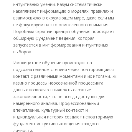
интуитивных умений. Разум систематически
накапливает информацию о моделях, правилах и
взаимосвязях в окружающем мире, даже если мы
не фокусируем на это осмысленного внимания.
Подобный скрытый принцип обучения порождает
обширную фундамент ведения, которая
запускается в миг формирования интуитивных
выборов.
Имплицитное обучение происходит на
подсознательном степени через повторяющийся
контакт с различными моментами и их итогами. 7к
казино процессы неосознанной процессинга
данных позволяют выявлять сложные
закономерности, что не всегда доступны для
намеренного анализа. Профессиональный
впечатление, культурный контекст и
индивидуальная история создают неповторимую
фундамент интуитивных ведения каждого
личности.