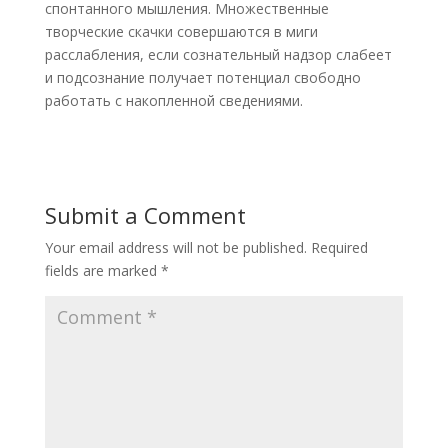
спонтанного мышления. Множественные
творческие скачки совершаются в миги
расслабления, если сознательный надзор слабеет
и подсознание получает потенциал свободно
работать с накопленной сведениями.
Submit a Comment
Your email address will not be published.
Required
fields are marked
*