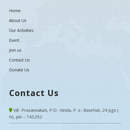
Home
About Us
Our Activities
Event
Join us
Contact Us
Donate Us
Contact Us
Vill- Prasannakati, P.O- Itinda, P. s- Basirhat, 24 pgs (
N), pin – 743292