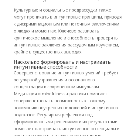
Культурные и социальные предрассудки также
могут проникать в интуитивные принципы, приводя
к дискриминационным или неточным заключениям
о людях и моментах. Ключево развивать
критическое мышление и способность проверять
интуитивные заключения рассудочным изучением,
крайне в существенных выводах.
Насколько формировать и настраивать
интуитивные способности
Совершенствование интуитивных умений требует
регулярной упражнения и осознанного
концентрации к сокровенным импульсам.
Медитация и mindfulness-практики помогают
совершенствовать возможность к тонкому
пониманию внутренних положений и интуитивных
подсказок. Регулярная рефлексия над
сформированными решениями и их результатами
помогает настраивать интуитивные потенциалы и
учиться отличать надежные интуитивные