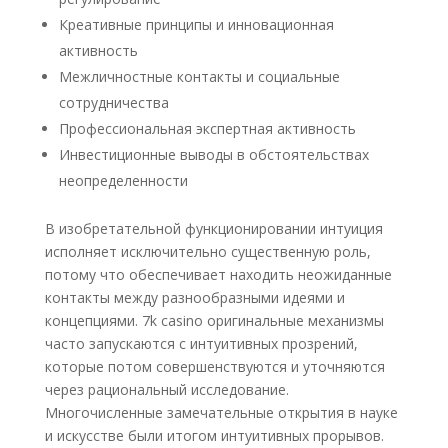
Креативные принципы и инновационная
активность
Межличностные контакты и социальные
сотрудничества
Профессиональная экспертная активность
Инвестиционные выводы в обстоятельствах
неопределенности
В изобретательной функционировании интуиция
исполняет исключительно существенную роль,
потому что обеспечивает находить неожиданные
контакты между разнообразными идеями и
концепциями. 7k casino оригинальные механизмы
часто запускаются с интуитивных прозрений,
которые потом совершенствуются и уточняются
через рациональный исследование.
Многочисленные замечательные открытия в науке
и искусстве были итогом интуитивных прорывов.