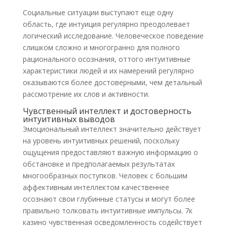
Социальные ситуации выступают еще одну
область, где интуиция регулярно преодолевает
логический исследование. Человеческое поведение
слишком сложно и многогранно для полного
рационального осознания, оттого интуитивные
характеристики людей и их намерений регулярно
оказываются более достоверными, чем детальный
рассмотрение их слов и активности.
Чувственный интеллект и достоверность
интуитивных выводов
Эмоциональный интеллект значительно действует
на уровень интуитивных решений, поскольку
ощущения предоставляют важную информацию о
обстановке и предполагаемых результатах
многообразных поступков. Человек с большим
аффективным интеллектом качественнее
осознают свои глубинные статусы и могут более
правильно толковать интуитивные импульсы. 7к
казино чувственная осведомленность содействует