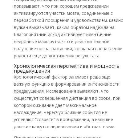
показывают, что при хорошем предсказании
активизируются участки мозга, соединенные с
переработкой поощрения и удовольствием. казино
вулкан выказывает, каким образом надежда на
благоприятный исход активирует идентичные
нейронные маршруты, что и действительное
получение вознаграждения, создавая впечатление
радости еще до достижения результата.
Хронологическая перспектива и мощность
предвкушения
Хронологический фактор занимает решающе
важную функцию в формировании интенсивности
предвкушения. Исследования выявляют, что
существует совершенная дистанция во сроке, при
которой ожидание дает максимальное
наслаждение. Чересчур близкие события не
успевают “созреть” в воображении, а излишне
далекие кажутся нереальными и абстрактными.
Психологи отмечают несколько этапов в