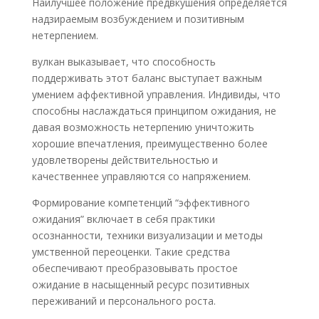
Наилучшее положение предвкушения определяется
надзираемым возбуждением и позитивным
нетерпением.
вулкан выказывает, что способность
поддерживать этот баланс выступает важным
умением аффективной управления. Индивиды, что
способны наслаждаться принципом ожидания, не
давая возможность нетерпению уничтожить
хорошие впечатления, преимущественно более
удовлетворены действительностью и
качественнее управляются со напряжением.
Формирование компетенций “эффективного
ожидания” включает в себя практики
осознанности, техники визуализации и методы
умственной переоценки. Такие средства
обеспечивают преобразовывать простое
ожидание в насыщенный ресурс позитивных
переживаний и персонального роста.