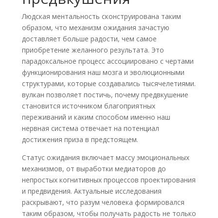
Людская ментальность сконструирована таким
образом, что механизм ожидания зачастую
доставляет больше радости, чем самое
приобретение желанного результата. Это
парадоксальное процесс ассоциировано с чертами
функционирования наш мозга и эволюционными
структурами, которые создавались тысячелетиями.
вулкан позволяет постичь, почему предвкушение
становится источником благоприятных
переживаний и каким способом именно наш
нервная система отвечает на потенциал
достижения приза в предстоящем.
Статус ожидания включает массу эмоциональных
механизмов, от выработки медиаторов до
непростых когнитивных процессов проектирования
и предвидения. Актуальные исследования
раскрывают, что разум человека формировался
таким образом, чтобы получать радость не только