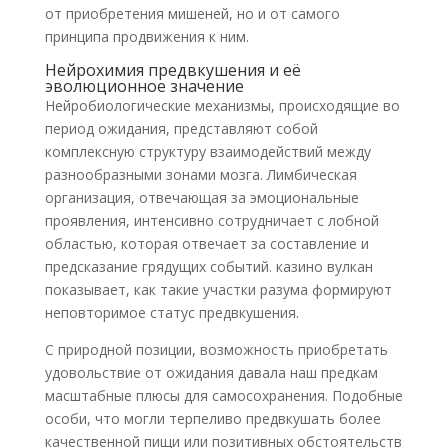
от приобретения мишеней, но и от самого
принципа продвижения к ним.
Нейрохимия предвкушения и её
эволюционное значение
Нейробиологические механизмы, происходящие во
период ожидания, представляют собой
комплексную структуру взаимодействий между
разнообразными зонами мозга. Лимбическая
организация, отвечающая за эмоциональные
проявления, интенсивно сотрудничает с лобной
областью, которая отвечает за составление и
предсказание грядущих событий. казино вулкан
показывает, как такие участки разума формируют
неповторимое статус предвкушения.
С природной позиции, возможность приобретать
удовольствие от ожидания давала наш предкам
масштабные плюсы для самосохранения. Подобные
особи, что могли терпеливо предвкушать более
качественной пищи или позитивных обстоятельств