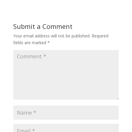
Submit a Comment
Your email address will not be published.
Required
fields are marked
*