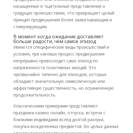
насыщенные и тщательные представления о
грядущих происшествиях, что превращает целый
принцип предвкушения более захватывающим и
стимулирующим.
В момент когда ожидание доставляет
больше радости, чем самое эпизод
Имеются специфические виды происшествий и
условия, при каковых процесс предвкушения
непрерывно превосходит само эпизод по
напряженности позитивных эмоций. Это
чрезвычайно типично для эпизодов, которые
обладают значительную символическую или
аффективную существенность, но ограниченную
продолжительность.
Классическими примерами представляют
праздники казино онлайн, отпуска, встречи с
близкими индивидами вслед долгой разлуки,
покупка вожделенных предметов. Во целых данных