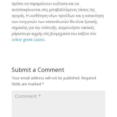
πρέπει να παραμείνουν ευέλικτα και να
ανταποκρίνονται στις μεταβαλλόμενες τάσεις της
αγοράς. Η υιοθέτηση νέων προόδων και η κατανόηση
των ενεργειών των καταναλωτών θα είναι ζωτικής
σημασίας για την επίτευξη. Διερευνήστε τακτικές
μάρκετινγκ αιχμής στη βιομηχανία του καζίνο στο
online greek casino
.
Submit a Comment
Your email address will not be published.
Required
fields are marked
*