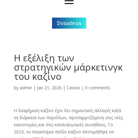
Donate us
Η εξέλιξη των
στρατηγικών μάρκετινγκ
του καζίνο
by
admin
|
Jan 21, 2026
|
Casino
|
0 comments
Η διαφήμιση καζίνο έχει δει σημαντικές αλλαγές κατά
τη διάρκεια των περιόδων, προσαρμοζόμενη στις νέες
καινοτομίες και στις καταναλωτικές συνήθειες. Το
2023, το παγκόσμιο πεδίο καζίνο αποτιμήθηκε σε