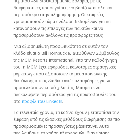
περίπου 450 δισεκατομμύρια δολάρια, με τις
διαφημιστικές προσεγγίσεις να βασίζονται όλο και
περισσότερο στην πληροφόρηση. Οι εταιρείες
χρησιμοποιούν τώρα ανάλυση δεδομένων για να
κατανοήσουν τις επιλογές των παικτών και να
προσαρμόσουν ανάλογα τις προσφορές τους.
Μια αξιοσημείωτη προσωπικότητα σε αυτόν τον
κλάδο είναι ο Bill Hornbuckle, Διευθύνων Σύμβουλος
της MGM Resorts International. Υπό την καθοδήγησή
του, η MGM έχει εφαρμόσει καινοτόμες στρατηγικές
μάρκετινγκ που αξιοποιούν τα μέσα κοινωνικής
δικτύωσης και τις διαδικτυακές πλατφόρμες για να
προσελκύσουν κοινό χιλιετίας. Μπορείτε να
ανακαλύψετε περισσότερα για τις πρωτοβουλίες του
στο
προφίλ του LinkedIn
.
Τα τελευταία χρόνια, τα καζίνο έχουν μετατοπίσει την
έμφαση από τις κλασικές μεθόδους διαφήμισης σε πιο
προσαρμοσμένες προσεγγίσεις μάρκετινγκ. Αυτό
περιλαμβάνει τη χρήση πλατφορμών διαχείρισης