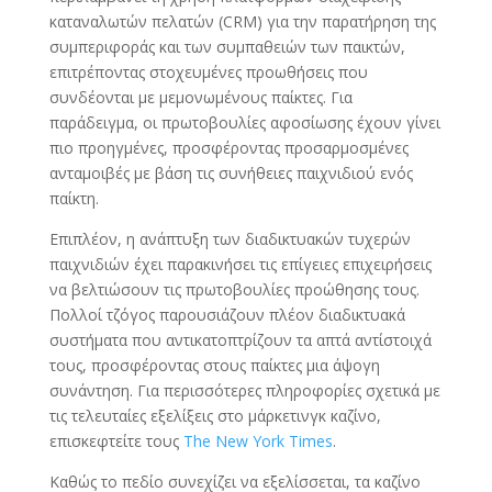
καταναλωτών πελατών (CRM) για την παρατήρηση της
συμπεριφοράς και των συμπαθειών των παικτών,
επιτρέποντας στοχευμένες προωθήσεις που
συνδέονται με μεμονωμένους παίκτες. Για
παράδειγμα, οι πρωτοβουλίες αφοσίωσης έχουν γίνει
πιο προηγμένες, προσφέροντας προσαρμοσμένες
ανταμοιβές με βάση τις συνήθειες παιχνιδιού ενός
παίκτη.
Επιπλέον, η ανάπτυξη των διαδικτυακών τυχερών
παιχνιδιών έχει παρακινήσει τις επίγειες επιχειρήσεις
να βελτιώσουν τις πρωτοβουλίες προώθησης τους.
Πολλοί τζόγος παρουσιάζουν πλέον διαδικτυακά
συστήματα που αντικατοπτρίζουν τα απτά αντίστοιχά
τους, προσφέροντας στους παίκτες μια άψογη
συνάντηση. Για περισσότερες πληροφορίες σχετικά με
τις τελευταίες εξελίξεις στο μάρκετινγκ καζίνο,
επισκεφτείτε τους
The New York Times
.
Καθώς το πεδίο συνεχίζει να εξελίσσεται, τα καζίνο