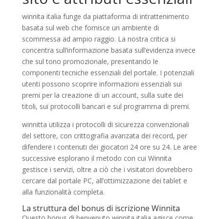
winnita italia funge da piattaforma di intrattenimento
basata sul web che fornisce un ambiente di
scommessa ad ampio raggio. La nostra critica si
concentra sull’informazione basata sull’evidenza invece
che sul tono promozionale, presentando le
componenti tecniche essenziali del portale. I potenziali
utenti possono scoprire informazioni essenziali sui
premi per la creazione di un account, sulla suite dei
titoli, sui protocolli bancari e sul programma di premi.
winnitta utilizza i protocolli di sicurezza convenzionali
del settore, con crittografia avanzata dei record, per
difendere i contenuti dei giocatori 24 ore su 24. Le aree
successive esplorano il metodo con cui Winnita
gestisce i servizi, oltre a ciò che i visitatori dovrebbero
cercare dal portale PC, all’ottimizzazione dei tablet e
alla funzionalità completa.
La struttura del bonus di iscrizione Winnita
Questo bonus di benvenuto winnita italia agisce come