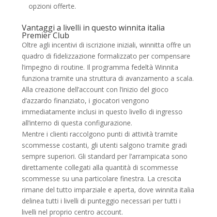
opzioni offerte.
Vantaggi a livelli in questo winnita italia
Premier Club
Oltre agli incentivi di iscrizione iniziali, winnitta offre un
quadro di fidelizzazione formalizzato per compensare
l’impegno di routine. Il programma fedeltà Winnita
funziona tramite una struttura di avanzamento a scala.
Alla creazione dell’account con l’inizio del gioco
d’azzardo finanziato, i giocatori vengono
immediatamente inclusi in questo livello di ingresso
all’interno di questa configurazione.
Mentre i clienti raccolgono punti di attività tramite
scommesse costanti, gli utenti salgono tramite gradi
sempre superiori. Gli standard per l’arrampicata sono
direttamente collegati alla quantità di scommesse
scommesse su una particolare finestra. La crescita
rimane del tutto imparziale e aperta, dove winnita italia
delinea tutti i livelli di punteggio necessari per tutti i
livelli nel proprio centro account.