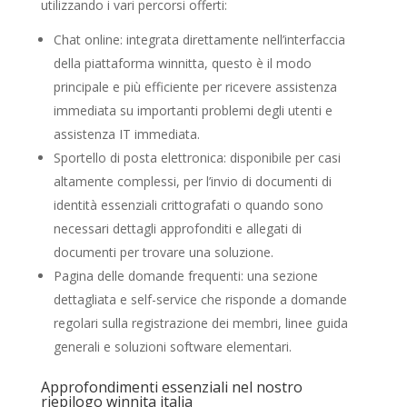
utilizzando i vari percorsi offerti:
Chat online: integrata direttamente nell’interfaccia
della piattaforma winnitta, questo è il modo
principale e più efficiente per ricevere assistenza
immediata su importanti problemi degli utenti e
assistenza IT immediata.
Sportello di posta elettronica: disponibile per casi
altamente complessi, per l’invio di documenti di
identità essenziali crittografati o quando sono
necessari dettagli approfonditi e allegati di
documenti per trovare una soluzione.
Pagina delle domande frequenti: una sezione
dettagliata e self-service che risponde a domande
regolari sulla registrazione dei membri, linee guida
generali e soluzioni software elementari.
Approfondimenti essenziali nel nostro
riepilogo winnita italia