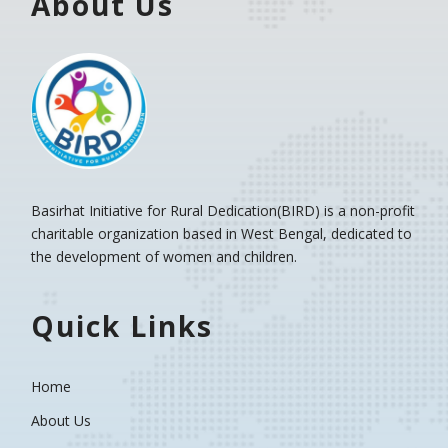
About Us
Basirhat Initiative for Rural Dedication(BIRD)
is a non-profit
charitable organization based in West Bengal, dedicated to
the development of women and children.
Quick Links
Home
About Us