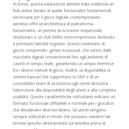
In breve, questa valutazione winnita italia evidenzia un
hub online dotato di quelle funzionalità fondamentali
necessarie per il gioco digitale contemporaneo.
winnitta offre un’architettura di piattaforma
funzionante, un premio di iscrizione sequenziale
strutturato e un club d’élite onnicomprensivo destinato
a premiare l’attività regolare. Questo inventario di
giochi comprende i generi essenziali, che vanno dalle
macchine digitali convenzionali fino agli ambienti di
casinò in tempo reale, garantendo un ampio interesse
tra i diversi metodi di gioco. Inoltre, la disponibilità di
sistemi bancari che supportano la GBP e di un
consolidato team di assistenza agli utenti dimostra
l’attenzione alla disponibilità degli utenti e alla completa
usabilità. Queste caratteristiche sottostanti indicano un
formato funzionale affidabile e normale per i giocatori
che desiderano diversivi diversi. Gli utenti vengono
sempre sollecitati in modo che possano rivedere tali
termini specifici direttamente sul winnitta prima di