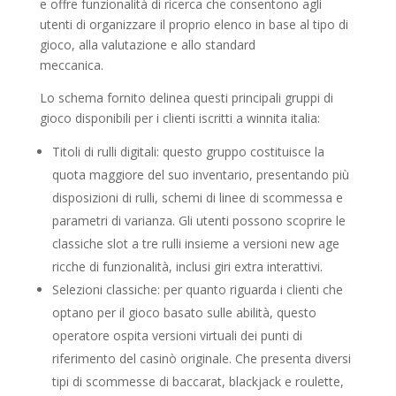
e offre funzionalità di ricerca che consentono agli
utenti di organizzare il proprio elenco in base al tipo di
gioco, alla valutazione e allo standard
meccanica.
Lo schema fornito delinea questi principali gruppi di
gioco disponibili per i clienti iscritti a winnita italia:
Titoli di rulli digitali: questo gruppo costituisce la
quota maggiore del suo inventario, presentando più
disposizioni di rulli, schemi di linee di scommessa e
parametri di varianza. Gli utenti possono scoprire le
classiche slot a tre rulli insieme a versioni new age
ricche di funzionalità, inclusi giri extra interattivi.
Selezioni classiche: per quanto riguarda i clienti che
optano per il gioco basato sulle abilità, questo
operatore ospita versioni virtuali dei punti di
riferimento del casinò originale. Che presenta diversi
tipi di scommesse di baccarat, blackjack e roulette,