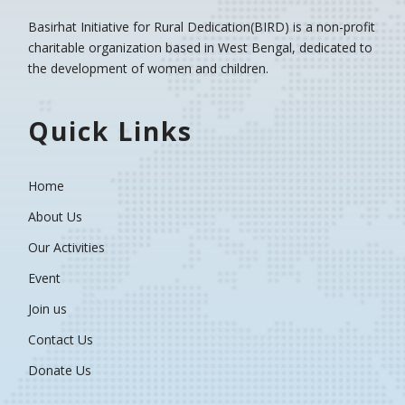
Basirhat Initiative for Rural Dedication(BIRD)
is a non-profit
charitable organization based in West Bengal, dedicated to
the development of women and children.
Quick Links
Home
About Us
Our Activities
Event
Join us
Contact Us
Donate Us