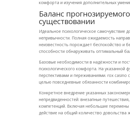
комфорта и изучения дополнительных умени
Баланс прогнозируемого
существовании
Идеальное психологическое самочувствие д
непривычности. Полная ожидаемость направл
неизвестность порождает беспокойство и б
способности обнаруживать оптимальный ба
Базовые необходимости в надёжности и пос
психологического комфорта. На указанной 
перспективами и переживаниями. rox casino
целью повседневные обязанности комбиниро
Конкретное внедрение указанных закономер
непредвиденностей: внезапные путешествия
компетенций. Включая небольшие перемены 
действие на общий количество довольства 