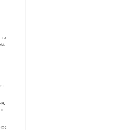
.
сти
ем,
ует
ия,
ть:
вное