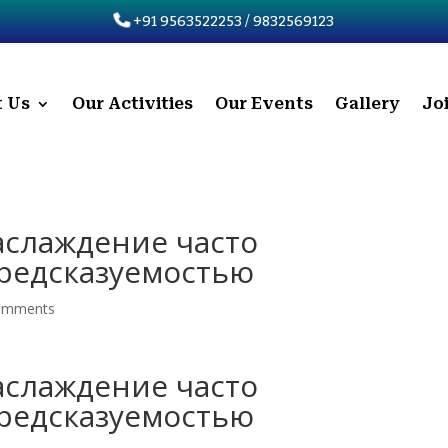
+91 9563522253 / 9832569123
 Us
Our Activities
Our Events
Gallery
Jo
аслаждение часто
предсказуемостью
omments
аслаждение часто
предсказуемостью