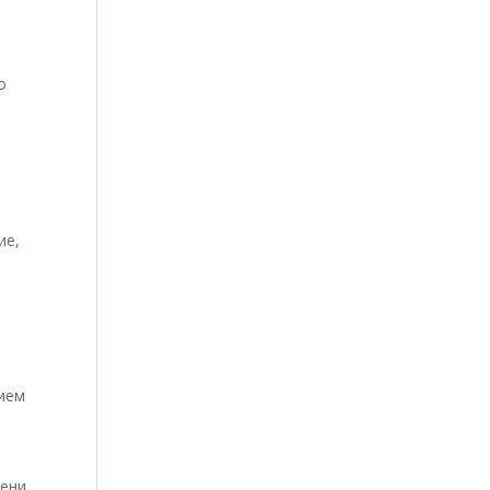
о
ие,
нием
пени