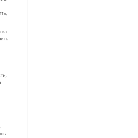
ить,
тва.
нить
ть,
т
,
оны