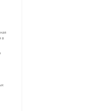
чная
я в
а
ых