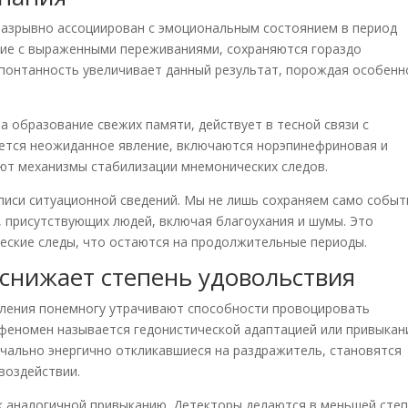
разрывно ассоциирован с эмоциональным состоянием в период
щие с выраженными переживаниями, сохраняются гораздо
Спонтанность увеличивает данный результат, порождая особенн
а образование свежих памяти, действует в тесной связи с
ется неожиданное явление, включаются норэпинефриновая и
ют механизмы стабилизации мнемонических следов.
аписи ситуационной сведений. Мы не лишь сохраняем само событ
, присутствующих людей, включая благоухания и шумы. Это
ские следы, что остаются на продолжительные периоды.
снижает степень удовольствия
вления понемногу утрачивают способности провоцировать
феномен называется гедонистической адаптацией или привыка
чально энергично откликавшиеся на раздражитель, становятся
воздействии.
 аналогичной привыканию. Детекторы делаются в меньшей сте