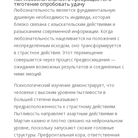
тяготение опробовать удачу
Любознательность является фундаментальную
душевную необходимость индивида, которая
близко связана с изыскательским действиями и
разысканием современной информации. Когда
любознательность нацеливается на положения с
неопределённым исходом, оно трансформируется
в страстное действия. Этот перемещение
совершается через процесс предвосхищения —
ожидания возможных результатов и соединённых с
ними эмоций.
Психологический изучение демонстрирует, что
человеки с высоким уровнем пытливости в
большей степени выказывают
предрасположенность к страстному действиям.
Пытливость направляет азартным действиями в
Мартин казино и плотно связано на нейрональном
уровне, поскольку запускают схожие головные
структуры. Префронтальная кора, ответственная