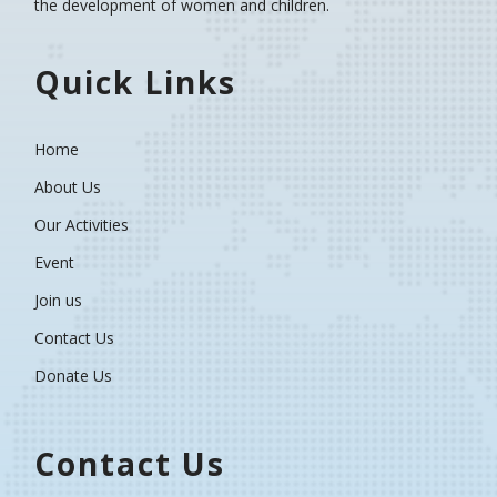
the development of women and children.
Quick Links
Home
About Us
Our Activities
Event
Join us
Contact Us
Donate Us
Contact Us