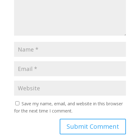
Save my name, email, and website in this browser
for the next time I comment.