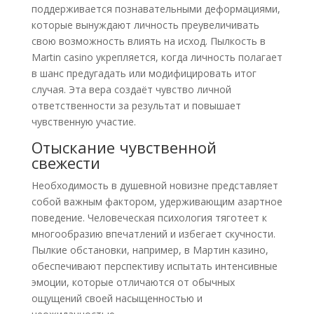
поддерживается познавательными деформациями,
которые вынуждают личность преувеличивать
свою возможность влиять на исход. Пылкость в
Martin casino укрепляется, когда личность полагает
в шанс предугадать или модифицировать итог
случая. Эта вера создаёт чувство личной
ответственности за результат и повышает
чувственную участие.
Отыскание чувственной
свежести
Необходимость в душевной новизне представляет
собой важным фактором, удерживающим азартное
поведение. Человеческая психология тяготеет к
многообразию впечатлений и избегает скучности.
Пылкие обстановки, например, в Мартин казино,
обеспечивают перспективу испытать интенсивные
эмоции, которые отличаются от обычных
ощущений своей насыщенностью и