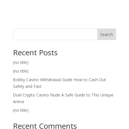
Search
Recent Posts
(no title)
(no title)
Bobby Casino Withdrawal Guide How to Cash Out
Safely and Fast
Duel Crypto Casino Nude A Safe Guide to This Unique
Arena
(no title)
Recent Comments