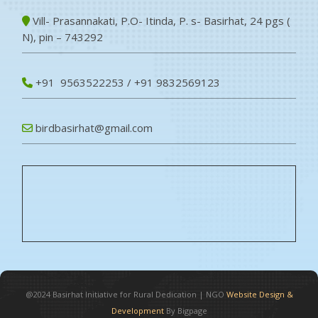
Vill- Prasannakati, P.O- Itinda, P. s- Basirhat, 24 pgs (
N), pin – 743292
+91 9563522253 / +91 9832569123
birdbasirhat@gmail.com
@2024
Basirhat Initiative for Rural Dedication
|
NGO
Website Design &
Development
By Bigpage