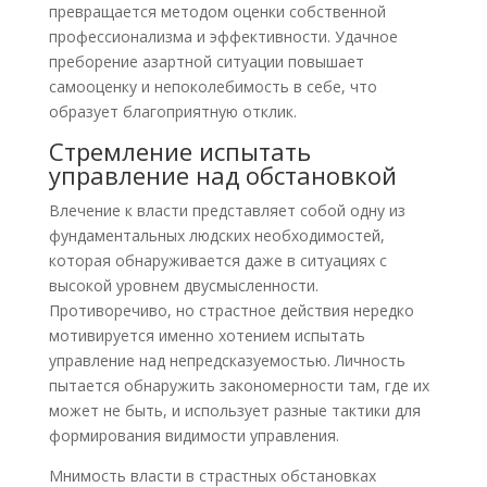
превращается методом оценки собственной
профессионализма и эффективности. Удачное
преборение азартной ситуации повышает
самооценку и непоколебимость в себе, что
образует благоприятную отклик.
Стремление испытать
управление над обстановкой
Влечение к власти представляет собой одну из
фундаментальных людских необходимостей,
которая обнаруживается даже в ситуациях с
высокой уровнем двусмысленности.
Противоречиво, но страстное действия нередко
мотивируется именно хотением испытать
управление над непредсказуемостью. Личность
пытается обнаружить закономерности там, где их
может не быть, и использует разные тактики для
формирования видимости управления.
Мнимость власти в страстных обстановках