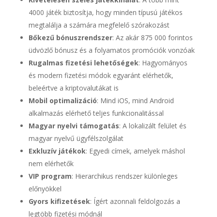
4000 játék biztosítja, hogy minden típusú játékos
megtalálja a számára megfelelő szórakozást
Bőkezű bónuszrendszer
: Az akár 875 000 forintos
üdvözlő bónusz és a folyamatos promóciók vonzóak
Rugalmas fizetési lehetőségek
: Hagyományos
és modern fizetési módok egyaránt elérhetők,
beleértve a kriptovalutákat is
Mobil optimalizáció
: Mind iOS, mind Android
alkalmazás elérhető teljes funkcionalitással
Magyar nyelvi támogatás
: A lokalizált felület és
magyar nyelvű ügyfélszolgálat
Exkluzív játékok
: Egyedi címek, amelyek máshol
nem elérhetők
VIP program
: Hierarchikus rendszer különleges
előnyökkel
Gyors kifizetések
: Ígért azonnali feldolgozás a
legtöbb fizetési módnál