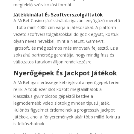
megfelelő szórakozási formát.
Játékkínálat És Szoftverszolgáltatók
A MrBet Casino játékkínálata igazán lenyűgöző méretű
– több mint 4000 cím várja a játékosokat. A platform
vezető szoftverszolgáltatókkal dolgozik együtt, köztük
olyan neves nevekkel, mint a NetEnt, GameArt,
Igrosoft, és még számos más innovatív fejlesztő. Ez a
sokszínű partnerség garantálja, hogy mindig friss és
változatos tartalom álljon rendelkezésre.
Nyerőgépek És Jackpot Játékok
A MrBet igazi erőssége kétségkívül a nyerőgépek terén
rejlik. A több ezer slot között megtalálhatók a
klasszikus gyümölcsös gépektől kezdve a
legmodernebb video slotokig minden típusú játék.
Különös figyelmet érdemelnek a progresszív jackpot
játékok, ahol a főnyeremények akár több millió forintra
is felkúszhatnak.