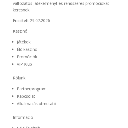
változatos játékélményt és rendszeres promóciókat
keresnek.
Frissített 29.07.2026
Kaszinó
Játékok
Élő kaszinó
Promóciók
VIP Klub
Rólunk
Partnerprogram
Kapcsolat
Alkalmazás útmutató
Információ