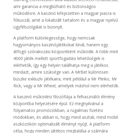
ami garancia a megbízható és biztonságos
működésre. A kaszinó kifejezetten a magyar piacra is
fókuszál, amit a lokalizált tartalom és a magyar nyelvű
ügyfélszolgálat is bizonyít.
A platform különlegessége, hogy nemcsak
hagyományos kaszinójátékokat kínál, hanem egy
átfogó szórakozási központként működik. A több mint
4000 játék mellett sportfogadási lehetőségek is
elérhetők, így egy helyen találhatja meg a játékos
mindazt, amire szüksége van. A MrBet különösen
büszke exkluzív játékaira, mint például a Mr Plinko, Mr
Rick, vagy a Mr Wheel, amelyek máshol nem elérhetők.
A kaszinó működési filozófiája a felhasználói élmény
központba helyezésére épül. Ez megnyilvánul a
folyamatos promóciókban, a rugalmas fizetési
módokban, és abban is, hogy mind asztali, mind mobil
eszközökön optimalizált élményt nyújt. A platform
célja, hogy minden játékos megtalálja a számára