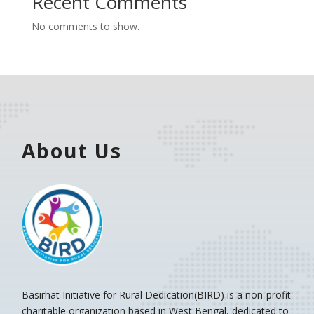
Recent Comments
No comments to show.
About Us
Basirhat Initiative for Rural Dedication(BIRD)
is a non-profit
charitable organization based in West Bengal, dedicated to