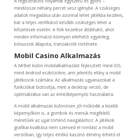
A regisztrációs folyamat egyszerű és gyors –
mindössze néhány percet vesz igénybe. A szükséges
adatok megadása után azonnal lehet játékba kezdeni,
bár a teljes verifikáció később szükséges lehet a
kifizetések esetén. A fiók kezelése átlátható, ahol
minden információ könnyen elérhető: egyenleg,
bónuszok állapota, tranzakciók története.
Mobil Casino Alkalmazás
A MrBet külön mobilalkalmazást fejlesztett mind iOS,
mind Android eszközökre, ami jelentős előny a mobil
játékosok számára. Az alkalmazás ugyanazokat a
funkciókat biztosítja, mint a desktop verzió, de
optimalizálva van az érintőképernyős használatra.
A mobil alkalmazás különösen jól működik a kisebb
képernyőkön is, a gombok és menük megfelelő
méretűek az ujjal történő navigáláshoz. A játékok
grafikai kvalitása nem szenved el romlást a mobil
verzióban, így teljes értékű kaszinó élmény érhető el